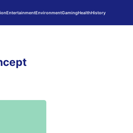
ion
Entertainment
Environment
Gaming
Health
History
ncept