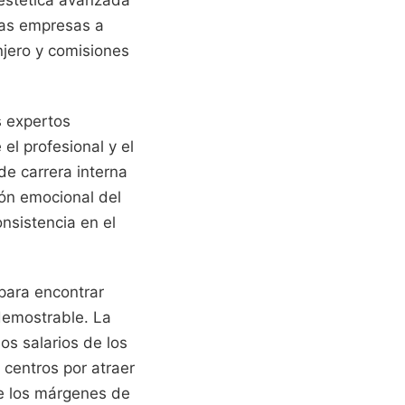
 estética avanzada
las empresas a
njero y comisiones
s expertos
el profesional y el
de carrera interna
ón emocional del
nsistencia en el
 para encontrar
demostrable. La
os salarios de los
centros por atraer
re los márgenes de