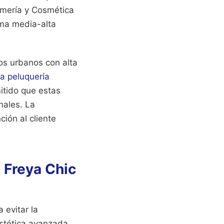
umería y Cosmética
ama media-alta
os urbanos con alta
la peluquería
mitido que estas
nales. La
ción al cliente
a Freya Chic
 evitar la
estética avanzada.