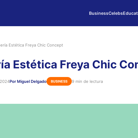
Business
Celebs
Educat
ería Estética Freya Chic Concept
ía Estética Freya Chic Co
 2024
Por Miguel Delgado
9 min de lectura
BUSINESS