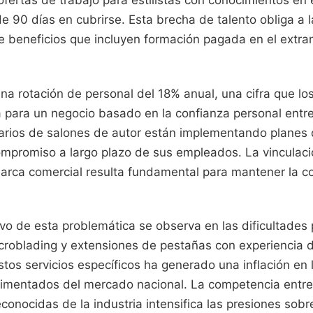
 ofertas de trabajo para estilistas con conocimientos en
e 90 días en cubrirse. Esta brecha de talento obliga a 
e beneficios que incluyen formación pagada en el extra
una rotación de personal del 18% anual, una cifra que lo
para un negocio basado en la confianza personal entre 
tarios de salones de autor están implementando planes 
ompromiso a largo plazo de sus empleados. La vinculaci
marca comercial resulta fundamental para mantener la co
ivo de esta problemática se observa en las dificultades
icroblading y extensiones de pestañas con experiencia 
os servicios específicos ha generado una inflación en l
imentados del mercado nacional. La competencia entre 
econocidas de la industria intensifica las presiones sob