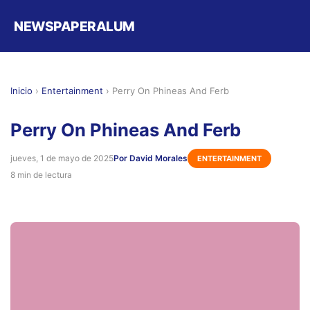
NEWSPAPERALUM
Inicio
›
Entertainment
›
Perry On Phineas And Ferb
Perry On Phineas And Ferb
jueves, 1 de mayo de 2025
Por David Morales
ENTERTAINMENT
8 min de lectura