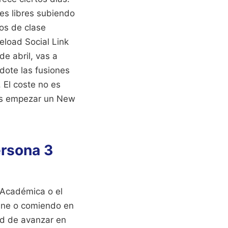
des libres subiendo
os de clase
eload Social Link
de abril, vas a
ndote las fusiones
. El coste no es
das empezar un New
ersona 3
 Académica o el
cine o comiendo en
ad de avanzar en