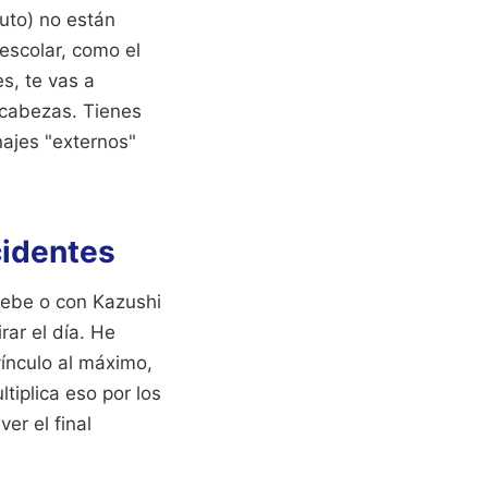
uto) no están
 escolar, como el
es, te vas a
ecabezas. Tienes
najes "externos"
cidentes
 Bebe o con Kazushi
rar el día. He
ínculo al máximo,
tiplica eso por los
er el final