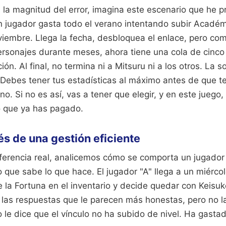
 la magnitud del error, imagina este escenario que he 
 jugador gasta todo el verano intentando subir Académi
viembre. Llega la fecha, desbloquea el enlace, pero co
ersonajes durante meses, ahora tiene una cola de cinc
n. Al final, no termina ni a Mitsuru ni a los otros. La so
. Debes tener tus estadísticas al máximo antes de que t
. Si no es así, vas a tener que elegir, y en este juego, e
o que ya has pagado.
s de una gestión eficiente
iferencia real, analicemos cómo se comporta un jugado
o que sabe lo que hace. El jugador "A" llega a un miércole
la Fortuna en el inventario y decide quedar con Keisuk
e las respuestas que le parecen más honestas, pero no
go le dice que el vínculo no ha subido de nivel. Ha gasta