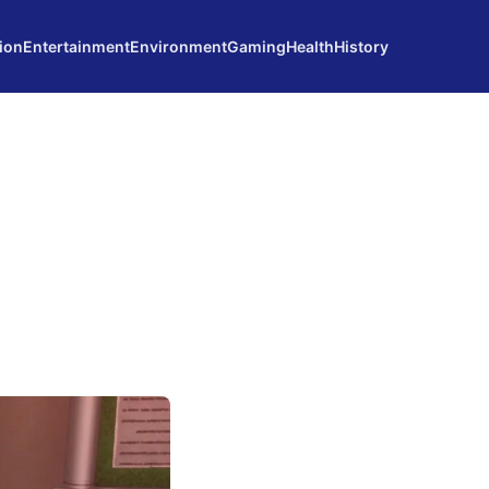
ion
Entertainment
Environment
Gaming
Health
History