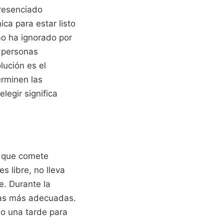
presenciado
ca para estar listo
mo ha ignorado por
o personas
lución es el
erminen las
legir significa
r que comete
s libre, no lleva
e. Durante la
 las más adecuadas.
do una tarde para