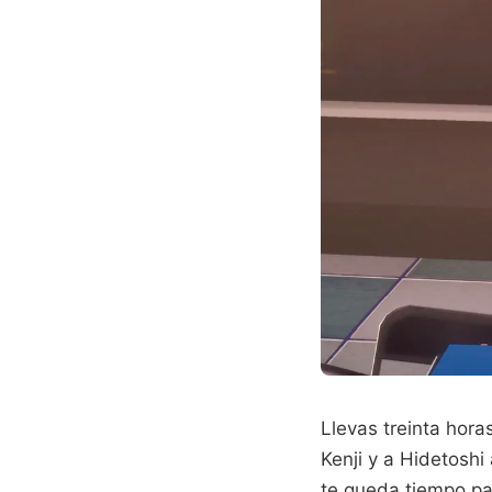
Llevas treinta hor
Kenji y a Hidetosh
te queda tiempo par