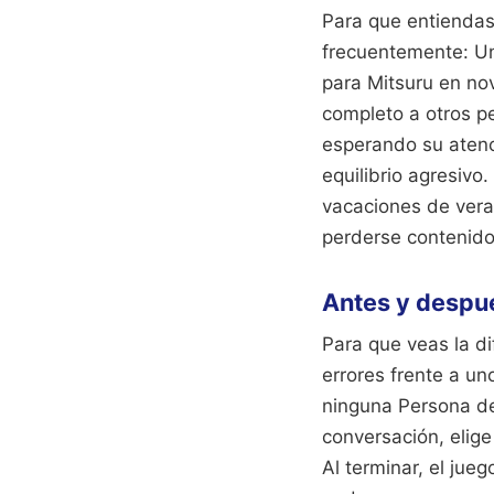
Para que entiendas
frecuentemente: Un
para Mitsuru en no
completo a otros p
esperando su atenció
equilibrio agresivo
vacaciones de verano
perderse contenid
Antes y despué
Para que veas la d
errores frente a un
ninguna Persona de 
conversación, elig
Al terminar, el jue