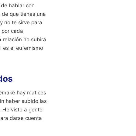
 de hablar con
e de que tienes una
y no te sirve para
a por cada
 relación no subirá
al es el eufemismo
dos
 remake hay matices
sin haber subido las
. He visto a gente
para darse cuenta