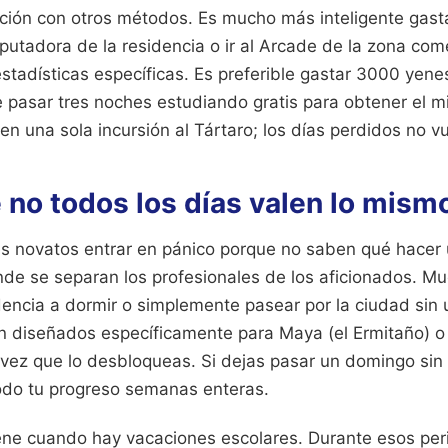
ión con otros métodos. Es mucho más inteligente gastar
putadora de la residencia o ir al Arcade de la zona com
stadísticas específicas. Es preferible gastar 3000 yene
 pasar tres noches estudiando gratis para obtener el m
en una sola incursión al Tártaro; los días perdidos no v
 no todos los días valen lo mism
es novatos entrar en pánico porque no saben qué hacer
onde se separan los profesionales de los aficionados. M
sidencia a dormir o simplemente pasear por la ciudad sin u
 diseñados específicamente para Maya (el Ermitaño) o 
a vez que lo desbloqueas. Si dejas pasar un domingo sin
odo tu progreso semanas enteras.
iene cuando hay vacaciones escolares. Durante esos per