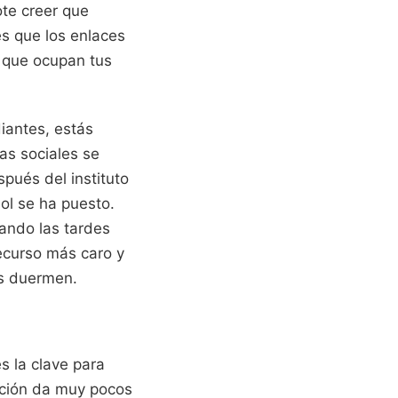
ote creer que
es que los enlaces
 que ocupan tus
iantes, estás
cas sociales se
pués del instituto
sol se ha puesto.
sando las tardes
recurso más caro y
ás duermen.
s la clave para
tación da muy pocos