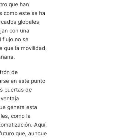
stro que han
os como este se ha
ercados globales
ajan con una
 flujo no se
e que la movilidad,
añana.
trón de
uarse en este punto
as puertas de
 ventaja
que genera esta
ales, como la
utomatización. Aquí,
 futuro que, aunque