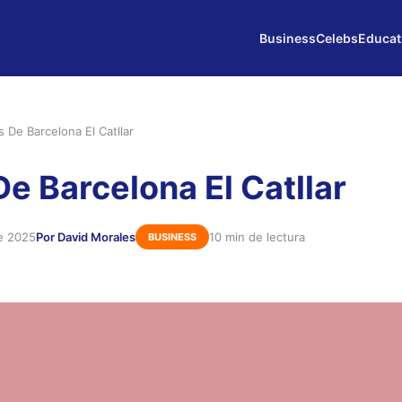
Business
Celebs
Educat
s De Barcelona El Catllar
De Barcelona El Catllar
de 2025
Por David Morales
10 min de lectura
BUSINESS