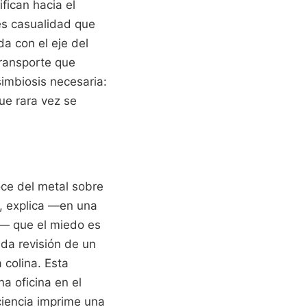
fican hacia el
 es casualidad que
da con el eje del
 transporte que
imbiosis necesaria:
que rara vez se
oce del metal sobre
r, explica —en una
s— que el miedo es
ada revisión de un
colina. Esta
na oficina en el
ciencia imprime una