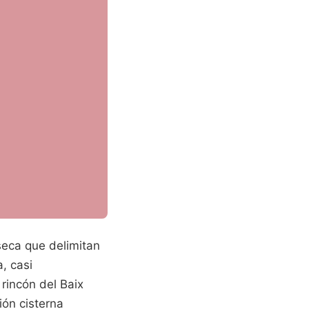
seca que delimitan
, casi
 rincón del Baix
ón cisterna