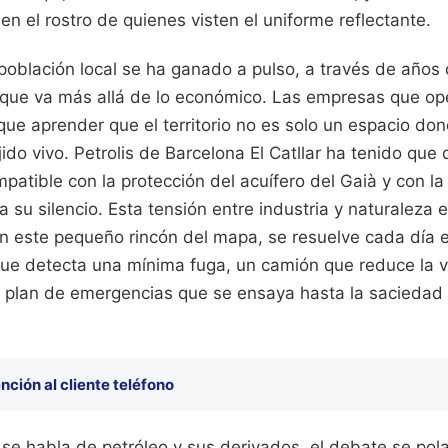
 en el rostro de quienes visten el uniforme reflectante.
población local se ha ganado a pulso, a través de años
 que va más allá de lo económico. Las empresas que op
ue aprender que el territorio no es solo un espacio don
jido vivo. Petrolis de Barcelona El Catllar ha tenido qu
patible con la protección del acuífero del Gaià y con la
a su silencio. Esta tensión entre industria y naturaleza 
en este pequeño rincón del mapa, se resuelve cada día e
que detecta una mínima fuga, un camión que reduce la v
 plan de emergencias que se ensaya hasta la saciedad
ención al cliente teléfono
e habla de petróleo y sus derivados, el debate se pol