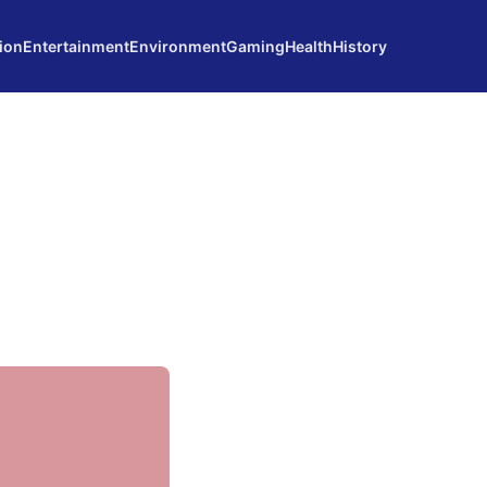
ion
Entertainment
Environment
Gaming
Health
History