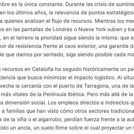
bre es la única constante. Durante las crisis de sumini
en los últimos años, la relevancia de puntos estratégic
a quienes analizan el flujo de recursos. Mientras los m
cios en las pantallas de Londres o Nueva York suben y b
, en el terreno la prioridad sigue siendo la misma: que el
or de resistencia frente al caos exterior, una garantía d
ble que damos por sentado, siga siendo posible cada m
s recursos en Cataluña ha seguido históricamente un pa
ciencia que busca minimizar el impacto logístico. Al sit
vecha la cercanía con el puerto de Tarragona, una de l
más vitales de la Península Ibérica. Pero más allá de la
na dimensión social. Los empleos directos e indirectos 
 a familias que han visto cómo otros sectores tradicion
a de la viña o el algarrobo, perdían fuerza frente a la a
ecido un ancla, un suelo firme sobre el cual proyectar un