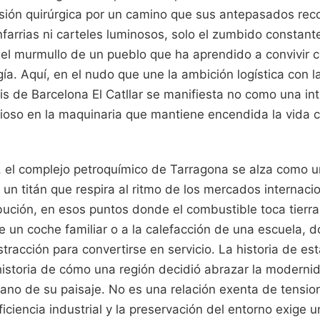
sión quirúrgica por un camino que sus antepasados reco
farrias ni carteles luminosos, solo el zumbido constante
el murmullo de un pueblo que ha aprendido a convivir 
gía. Aquí, en el nudo que une la ambición logística con la
is de Barcelona El Catllar se manifiesta no como una in
cioso en la maquinaria que mantiene encendida la vida c
, el complejo petroquímico de Tarragona se alza como 
 un titán que respira al ritmo de los mercados internaci
bución, en esos puntos donde el combustible toca tierra
de un coche familiar o a la calefacción de una escuela,
tracción para convertirse en servicio. La historia de est
 historia de cómo una región decidió abrazar la moderni
mano de su paisaje. No es una relación exenta de tensio
eficiencia industrial y la preservación del entorno exige 