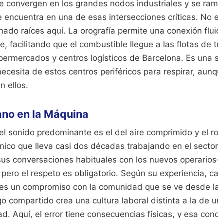
e convergen en los grandes nodos industriales y se rami
r se encuentra en una de esas intersecciones críticas. No
chado raíces aquí. La orografía permite una conexión flui
te, facilitando que el combustible llegue a las flotas de
permercados y centros logísticos de Barcelona. Es una s
necesita de estos centros periféricos para respirar, aun
n ellos.
ano en la Máquina
 el sonido predominante es el del aire comprimido y el r
cnico que lleva casi dos décadas trabajando en el secto
sus conversaciones habituales con los nuevos operario
ero el respeto es obligatorio. Según su experiencia, c
 es un compromiso con la comunidad que se ve desde la 
go compartido crea una cultura laboral distinta a la de u
d. Aquí, el error tiene consecuencias físicas, y esa con