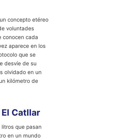
 un concepto etéreo
 de voluntades
ue conocen cada
vez aparece en los
rotocolo que se
se desvíe de su
es olvidado en un
un kilómetro de
El Catllar
 litros que pasan
stro en un mundo