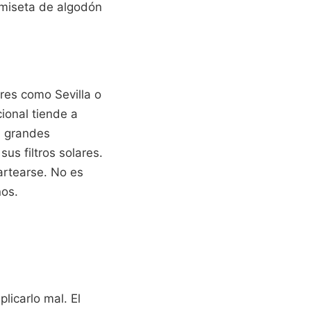
camiseta de algodón
res como Sevilla o
ional tiende a
n grandes
s filtros solares.
artearse. No es
nos.
licarlo mal. El