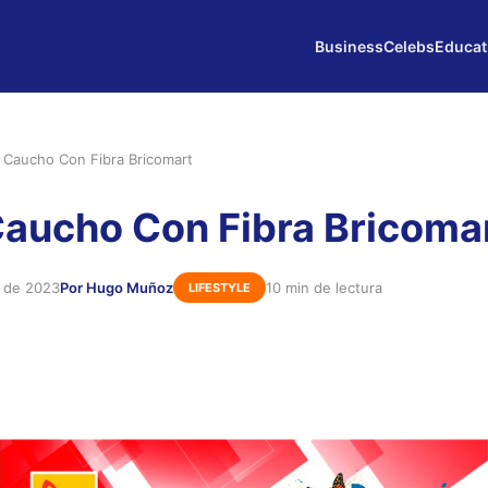
Business
Celebs
Educat
a Caucho Con Fibra Bricomart
Caucho Con Fibra Bricoma
e de 2023
Por Hugo Muñoz
10 min de lectura
LIFESTYLE