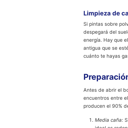
Limpieza de ca
Si pintas sobre pol
despegará del suelo
energía. Hay que el
antigua que se est
cuánto te hayas gas
Preparación
Antes de abrir el b
encuentros entre el
producen el 90% de 
Media caña:
Si
ideal es redo