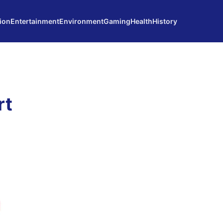
ion
Entertainment
Environment
Gaming
Health
History
rt