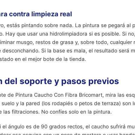
ra contra limpieza real
vo, estás pintando sobre nada. La pintura se pegará al p
. Hay que usar una hidrolimpiadora si es posible. Si no, 
iminar musgo, restos de grasa y, sobre todo, cualquier 
é desconchando. Si la base es mala, el resultado será 
tado en el mejor bote de la tienda.
 del soporte y pasos previos
ote de Pintura Caucho Con Fibra Bricomart, mira las esq
 suelo y la pared (los rodapiés o petos de terraza) son
las filtraciones. No confíes solo en la pintura.
 el ángulo es de 90 grados rectos, el caucho sufrirá mu
ndear esa esquina con un poco de mortero o usar banda