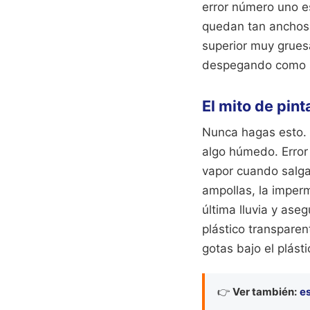
error número uno es
quedan tan anchos. 
superior muy gruesa
despegando como si
El mito de pin
Nunca hagas esto. H
algo húmedo. Error
vapor cuando salga 
ampollas, la imper
última lluvia y ase
plástico transparen
gotas bajo el plást
👉
Ver también:
es