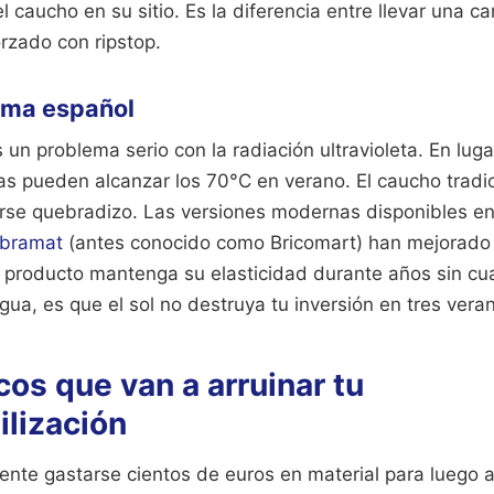
 el caucho en su sitio. Es la diferencia entre llevar una 
orzado con ripstop.
lima español
n problema serio con la radiación ultravioleta. En luga
as pueden alcanzar los 70°C en verano. El caucho tradic
rse quebradizo. Las versiones modernas disponibles e
bramat
(antes conocido como Bricomart) han mejorado su
l producto mantenga su elasticidad durante años sin cu
gua, es que el sol no destruya tu inversión en tres vera
icos que van a arruinar tu
lización
nte gastarse cientos de euros en material para luego ap