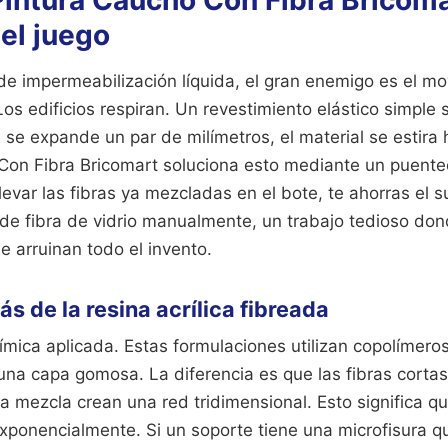
 Pintura Caucho Con Fibra Bricom
del juego
 impermeabilización líquida, el gran enemigo es el mo
s edificios respiran. Un revestimiento elástico simple s
 se expande un par de milímetros, el material se estira
Con Fibra Bricomart soluciona esto mediante un puente
levar las fibras ya mezcladas en el bote, te ahorras el su
 de fibra de vidrio manualmente, un trabajo tedioso do
e arruinan todo el invento.
ás de la resina acrílica fibreada
mica aplicada. Estas formulaciones utilizan copolímeros
na capa gomosa. La diferencia es que las fibras cortas
la mezcla crean una red tridimensional. Esto significa que
ponencialmente. Si un soporte tiene una microfisura qu