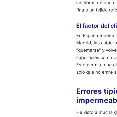
las fibras retienen
fina o un tejido ref
El factor del c
En España tenemos u
Madrid, las cubiert
"quemarse" y volve
superficies como
O
Esto permite que e
solo que no entre a
Errores típ
impermeabi
He visto a mucha ge