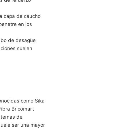
ra capa de caucho
penetre en los
l tubo de desagüe
raciones suelen
conocidas como Sika
Fibra Bricomart
stemas de
suele ser una mayor