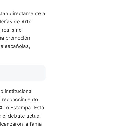
ctan directamente a
lerías de Arte
 realismo
una promoción
as españolas,
 institucional
l reconocimiento
RCO o Estampa. Esta
e el debate actual
alcanzaron la fama