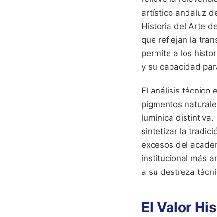
artístico andaluz d
Historia del Arte d
que reflejan la tr
permite a los histo
y su capacidad para
El análisis técnico
pigmentos naturale
lumínica distintiva
sintetizar la tradi
excesos del academ
institucional más a
a su destreza técni
El Valor Hi