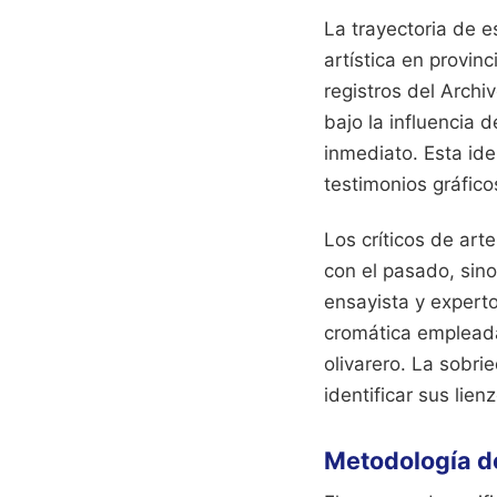
La trayectoria de e
artística en provin
registros del Archi
bajo la influencia 
inmediato. Esta id
testimonios gráfic
Los críticos de art
con el pasado, sino
ensayista y experto
cromática empleada
olivarero. La sobri
identificar sus lie
Metodología d