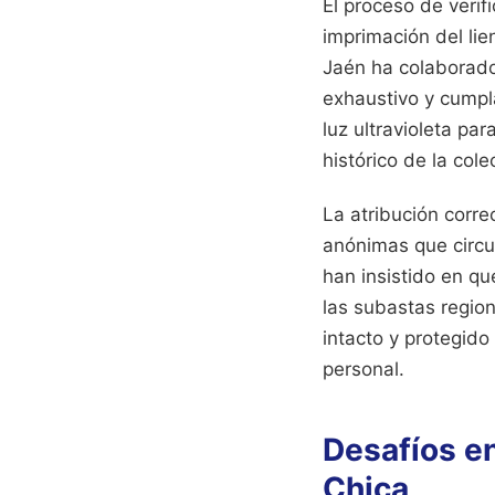
El proceso de verif
imprimación del lie
Jaén ha colaborado 
exhaustivo y cumpla
luz ultravioleta par
histórico de la cole
La atribución corre
anónimas que circu
han insistido en qu
las subastas region
intacto y protegido
personal.
Desafíos en
Chica