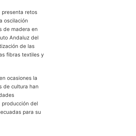
s presenta retos
a oscilación
es de madera en
tuto Andaluz del
ización de las
s fibras textiles y
en ocasiones la
s de cultura han
idades
a producción del
adecuadas para su