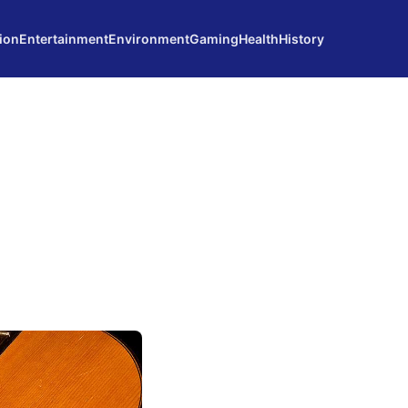
ion
Entertainment
Environment
Gaming
Health
History