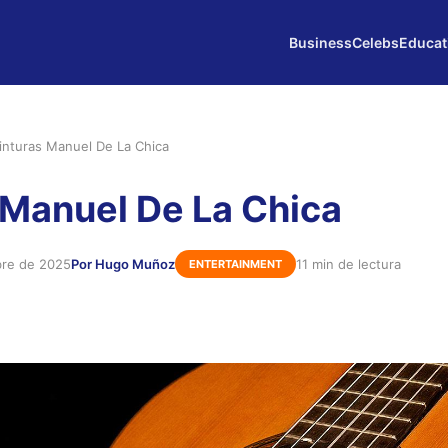
Business
Celebs
Educat
inturas Manuel De La Chica
 Manuel De La Chica
bre de 2025
Por Hugo Muñoz
11 min de lectura
ENTERTAINMENT