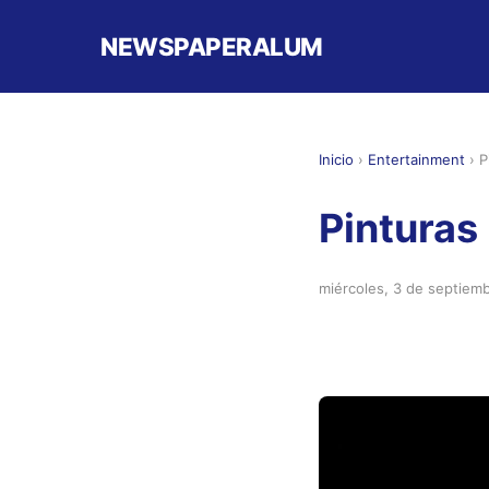
NEWSPAPERALUM
Inicio
›
Entertainment
›
P
Pinturas
miércoles, 3 de septiem