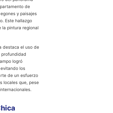
Departamento de
degones y paisajes
o. Este hallazgo
la pintura regional
ía destaca el uso de
a profundidad
lcampo logró
 evitando los
rte de un esfuerzo
es locales que, pese
internacionales.
Chica