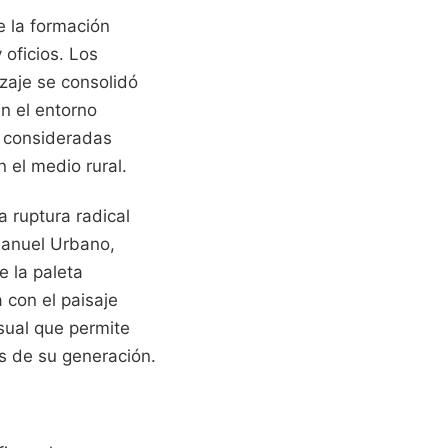
e la formación
 oficios. Los
izaje se consolidó
en el entorno
y consideradas
 el medio rural.
a ruptura radical
 Manuel Urbano,
e la paleta
 con el paisaje
isual que permite
es de su generación.