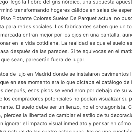
ego llegó la fiebre del gris nórdico, una supuesta apuest
minó transformando hogares cálidos en salas de espera
 Piso Flotante Colores Suelos De Parquet actual no busc
cta para redes sociales. Los fabricantes saben que un t
marcada entran mejor por los ojos en una pantalla, aun
onar en la vida cotidiana. La realidad es que el suelo e
sa después de las paredes. Si te equivocas en el matiz
 que sean, parecerán fuera de lugar.
tos de lujo en Madrid donde se instalaron pavimentos 
rque en ese momento era lo que dictaba el catálogo de l
os después, esos pisos se vendieron por debajo de su 
 los compradores potenciales no podían visualizar su p
ante. El suelo debe ser un lienzo, no el protagonista. 
a, pierdes la libertad de cambiar el estilo de tu decorac
n ignorar el impacto visual inmediato y pensar en cómo
 luz natural de las cuatro estaciones. No es una cuestió