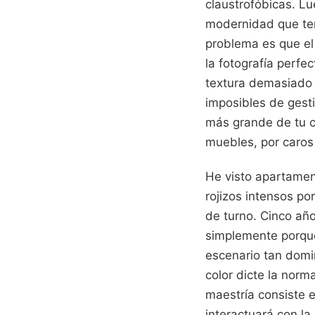
claustrofóbicas. Lu
modernidad que ter
problema es que el
la fotografía perfe
textura demasiado 
imposibles de gesti
más grande de tu ca
muebles, por caros
He visto apartamen
rojizos intensos po
de turno. Cinco añ
simplemente porque
escenario tan domin
color dicte la norm
maestría consiste e
interactuará con la