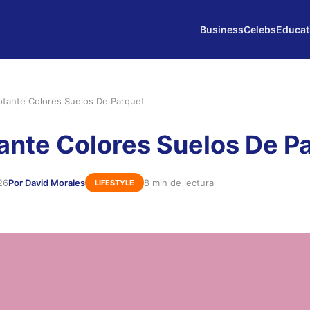
Business
Celebs
Educat
lotante Colores Suelos De Parquet
tante Colores Suelos De P
26
Por David Morales
8 min de lectura
LIFESTYLE