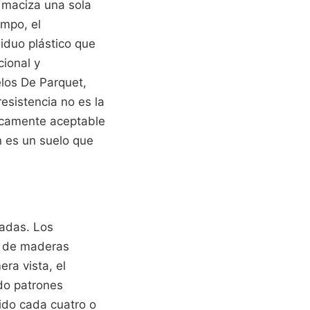
 maciza una sola
empo, el
iduo plástico que
cional y
elos De Parquet,
sistencia no es la
ticamente aceptable
n es un suelo que
zadas. Los
as de maderas
ra vista, el
do patrones
tido cada cuatro o