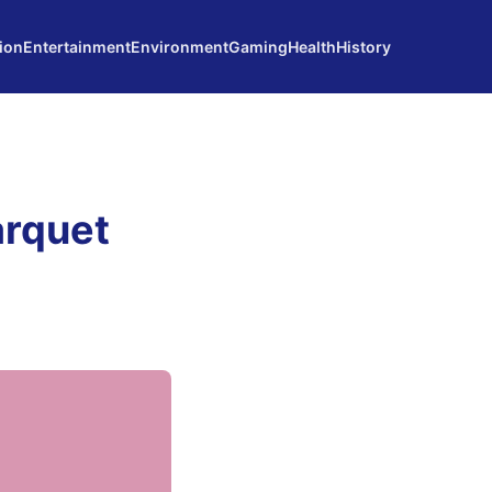
ion
Entertainment
Environment
Gaming
Health
History
arquet