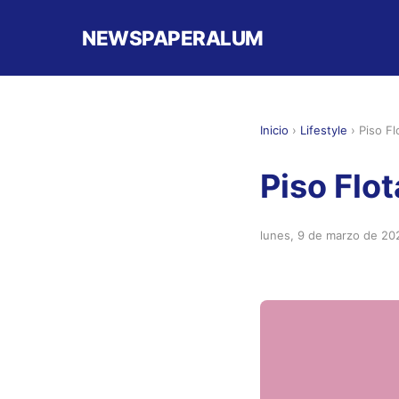
NEWSPAPERALUM
Inicio
›
Lifestyle
›
Piso F
Piso Flo
lunes, 9 de marzo de 20