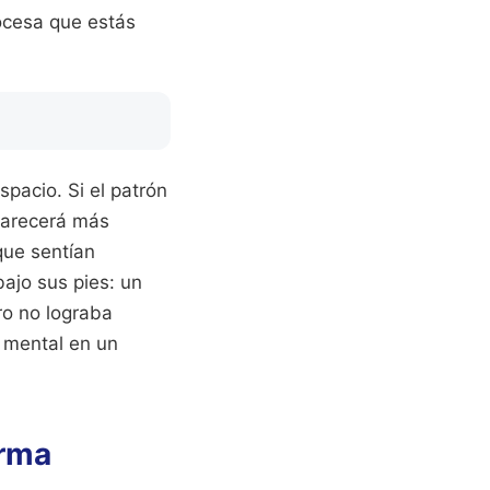
ocesa que estás
spacio. Si el patrón
 parecerá más
que sentían
ajo sus pies: un
ro no lograba
z mental en un
orma