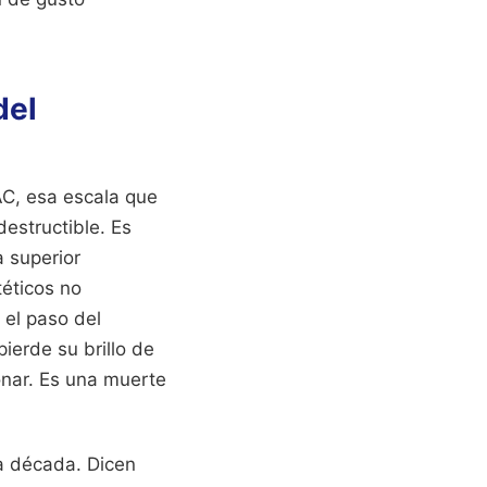
del
AC, esa escala que
destructible. Es
a superior
téticos no
 el paso del
ierde su brillo de
nar. Es una muerte
da década. Dicen