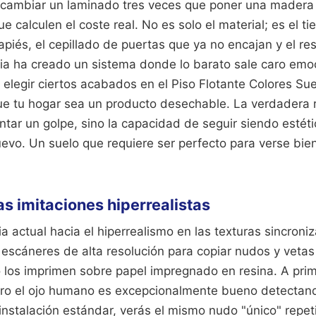
cambiar un laminado tres veces que poner una madera
ue calculen el coste real. No es solo el material; es el ti
iés, el cepillado de puertas que ya no encajan y el res
ria ha creado un sistema donde lo barato sale caro emo
 elegir ciertos acabados en el Piso Flotante Colores Su
e tu hogar sea un producto desechable. La verdadera re
tar un golpe, sino la capacidad de seguir siendo esté
evo. Un suelo que requiere ser perfecto para verse bie
as imitaciones hiperrealistas
a actual hacia el hiperrealismo en las texturas sincroni
n escáneres de alta resolución para copiar nudos y vet
 los imprimen sobre papel impregnado en resina. A prime
ero el ojo humano es excepcionalmente bueno detectan
 instalación estándar, verás el mismo nudo "único" repe