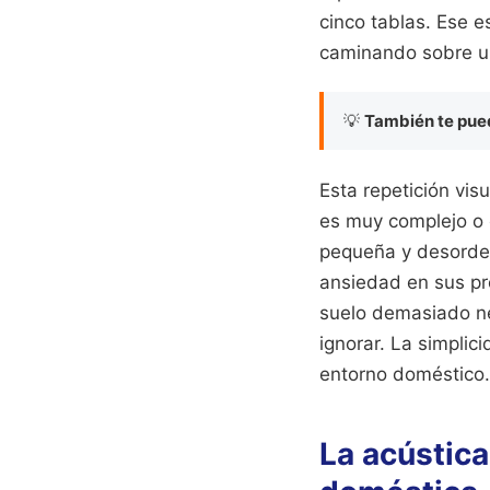
cinco tablas. Ese 
caminando sobre un
💡
También te pued
Esta repetición vis
es muy complejo o e
pequeña y desorden
ansiedad en sus pro
suelo demasiado ne
ignorar. La simplic
entorno doméstico.
La acústica