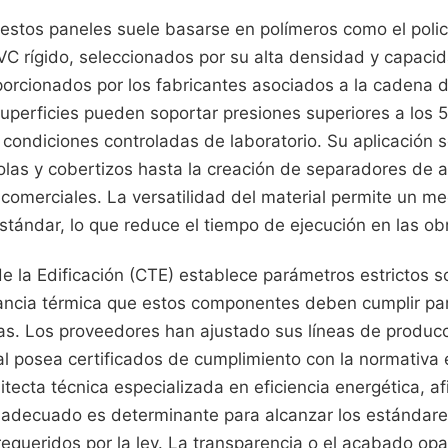
estos paneles suele basarse en polímeros como el polic
PVC rígido, seleccionados por su alta densidad y capaci
porcionados por los fabricantes asociados a la cadena d
uperficies pueden soportar presiones superiores a los 
condiciones controladas de laboratorio. Su aplicación 
olas y cobertizos hasta la creación de separadores de 
 comerciales. La versatilidad del material permite un m
stándar, lo que reduce el tiempo de ejecución en las o
e la Edificación (CTE) establece parámetros estrictos so
tancia térmica que estos componentes deben cumplir par
as. Los proveedores han ajustado sus líneas de producc
nal posea certificados de cumplimiento con la normativ
uitecta técnica especializada en eficiencia energética, a
r adecuado es determinante para alcanzar los estándare
requeridos por la ley. La transparencia o el acabado op