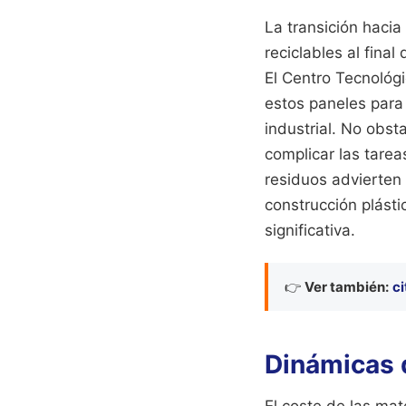
La transición haci
reciclables al final
El Centro Tecnológi
estos paneles para
industrial. No obst
complicar las tarea
residuos advierten 
construcción plásti
significativa.
👉
Ver también:
c
Dinámicas 