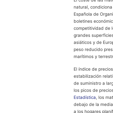
El coste de las mat
natural, condiciona
Española de Organ
boletines económic
competitividad de 
grandes superficies
asiáticos y de Euro
peso reducido pres
marítimos y terrest
El índice de preci
estabilización rela
de suministro a lar
los picos de precio
Estadística
, los ma
debajo de la media 
a los hogares plani