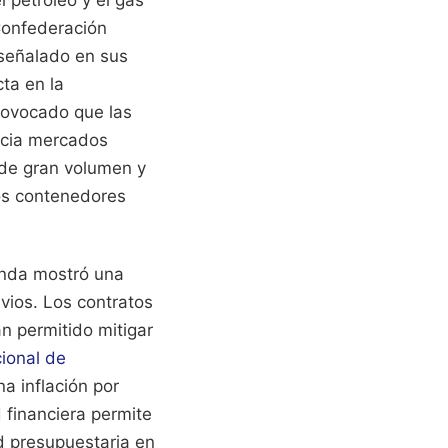
l petróleo y el gas
 Confederación
señalado en sus
ta en la
rovocado que las
hacia mercados
 de gran volumen y
los contenedores
enda mostró una
vios. Los contratos
an permitido mitigar
cional de
a inflación por
 financiera permite
ad presupuestaria en