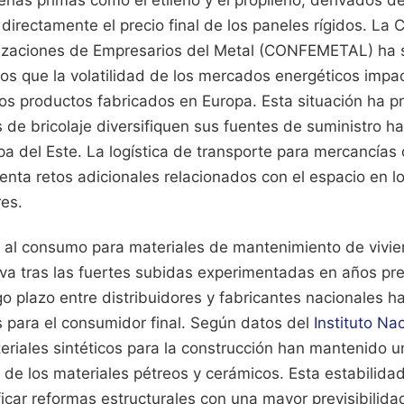
erias primas como el etileno y el propileno, derivados de
 directamente el precio final de los paneles rígidos. La
izaciones de Empresarios del Metal (CONFEMETAL) ha 
os que la volatilidad de los mercados energéticos impac
los productos fabricados en Europa. Esta situación ha p
 de bricolaje diversifiquen sus fuentes de suministro 
pa del Este. La logística de transporte para mercancías
enta retos adicionales relacionados con el espacio en 
res.
os al consumo para materiales de mantenimiento de vivi
tiva tras las fuertes subidas experimentadas en años pre
go plazo entre distribuidores y fabricantes nacionales h
s para el consumidor final. Según datos del
Instituto Na
teriales sintéticos para la construcción han mantenido un
de los materiales pétreos y cerámicos. Esta estabilidad
ficar reformas estructurales con una mayor previsibilid