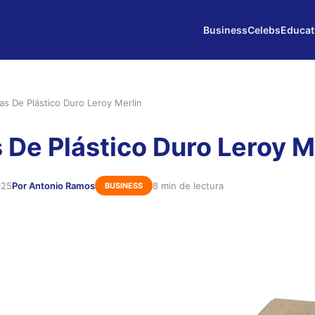
Business
Celebs
Educat
as De Plástico Duro Leroy Merlin
 De Plástico Duro Leroy M
025
Por Antonio Ramos
8 min de lectura
BUSINESS