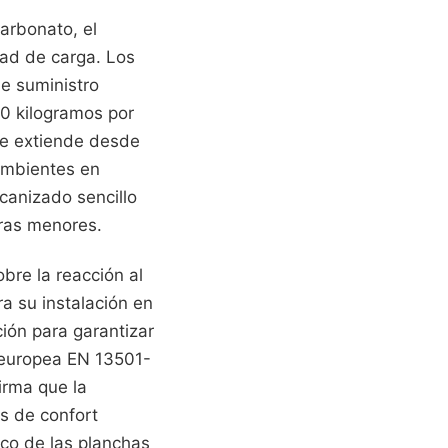
arbonato, el
dad de carga. Los
e suministro
50 kilogramos por
se extiende desde
ambientes en
ecanizado sencillo
bras menores.
bre la reacción al
a su instalación en
ión para garantizar
a europea EN 13501-
firma que la
s de confort
aco de las planchas