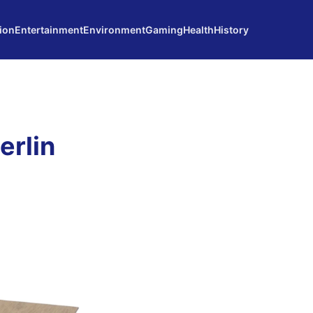
ion
Entertainment
Environment
Gaming
Health
History
erlin