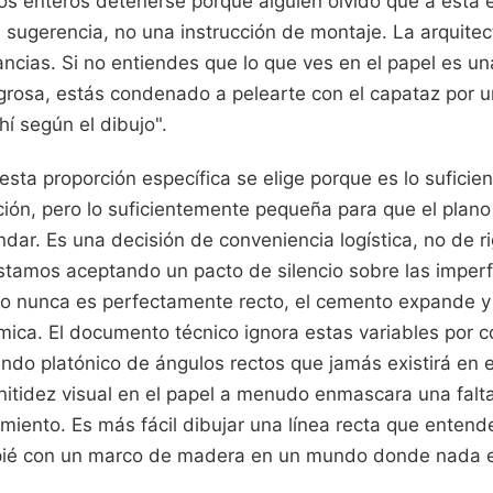
os enteros detenerse porque alguien olvidó que a esta e
 sugerencia, no una instrucción de montaje. La arquitec
ancias. Si no entiendes que lo que ves en el papel es un
igrosa, estás condenado a pelearte con el capataz por
hí según el dibujo".
esta proporción específica se elige porque es lo sufici
ución, pero lo suficientemente pequeña para que el plan
ar. Es una decisión de conveniencia logística, no de rigo
estamos aceptando un pacto de silencio sobre las imper
illo nunca es perfectamente recto, el cemento expande y 
mica. El documento técnico ignora estas variables por 
do platónico de ángulos rectos que jamás existirá en el
nitidez visual en el papel a menudo enmascara una falt
miento. Es más fácil dibujar una línea recta que enten
pié con un marco de madera en un mundo donde nada 