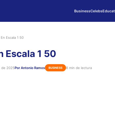
Business
Celebs
Educat
 En Escala 1 50
n Escala 1 50
e de 2025
Por Antonio Ramos
8 min de lectura
BUSINESS