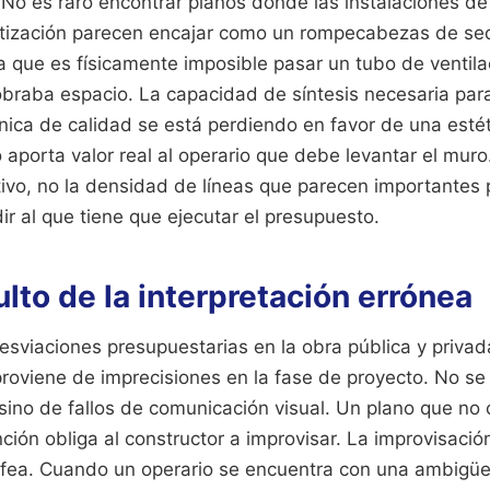
. No es raro encontrar planos donde las instalaciones de
matización parecen encajar como un rompecabezas de sed
a que es físicamente imposible pasar un tubo de ventila
obraba espacio. La capacidad de síntesis necesaria par
ica de calidad se está perdiendo en favor de una estét
aporta valor real al operario que debe levantar el muro
tivo, no la densidad de líneas que parecen importantes 
ir al que tiene que ejecutar el presupuesto.
ulto de la interpretación errónea
desviaciones presupuestarias en la obra pública y priva
 proviene de imprecisiones en la fase de proyecto. No se 
 sino de fallos de comunicación visual. Un plano que no
ción obliga al constructor a improvisar. La improvisació
r fea. Cuando un operario se encuentra con una ambigü