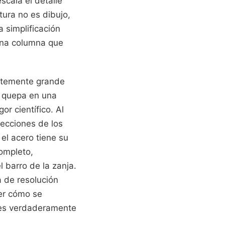
scala el detalle
tura no es dibujo,
a simplificación
 una columna que
entemente grande
o quepa en una
r científico. Al
fecciones de los
el acero tiene su
completo,
 barro de la zanja.
a de resolución
der cómo se
es verdaderamente