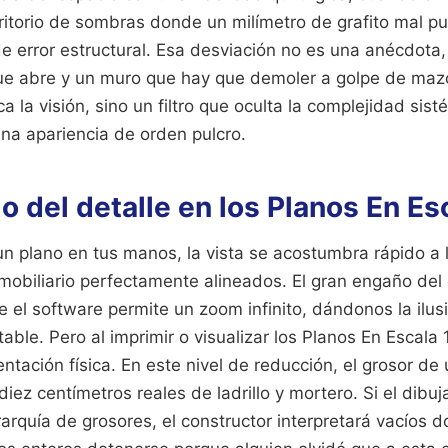
ritorio de sombras donde un milímetro de grafito mal p
e error estructural. Esa desviación no es una anécdota, 
ue abre y un muro que hay que demoler a golpe de mazo
ca la visión, sino un filtro que oculta la complejidad sist
na apariencia de orden pulcro.
o del detalle en los Planos En Es
n plano en tus manos, la vista se acostumbra rápido a 
mobiliario perfectamente alineados. El gran engaño del
e el software permite un zoom infinito, dándonos la ilusi
table. Pero al imprimir o visualizar los Planos En Escala 
sentación física. En este nivel de reducción, el grosor de
iez centímetros reales de ladrillo y mortero. Si el dibuj
rarquía de grosores, el constructor interpretará vacíos 