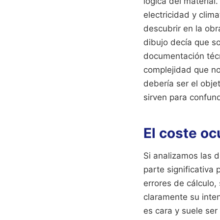
lógica del material
electricidad y cli
descubrir en la obr
dibujo decía que s
documentación técn
complejidad que no 
debería ser el obje
sirven para confund
El coste oc
Si analizamos las 
parte significativa
errores de cálculo,
claramente su inten
es cara y suele se