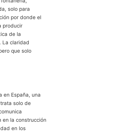
 fontanería,
a, solo para
ción por donde el
a producir
ica de la
. La claridad
pero que solo
da en España, una
trata solo de
 comunica
n en la construcción
edad en los