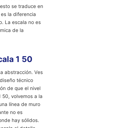
uesto se traduce en
es la diferencia
. La escala no es
émica de la
cala 1 50
la abstracción. Ves
 diseño técnico
ón de que el nivel
1 50, volvemos a la
 una línea de muro
ante no es
donde hay sólidos.