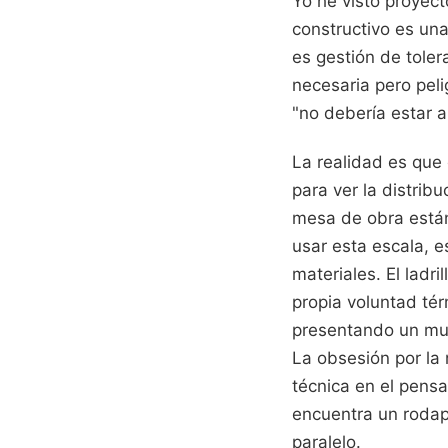
Yo he visto proyect
constructivo es una
es gestión de toler
necesaria pero pel
"no debería estar a
La realidad es que 
para ver la distrib
mesa de obra estánd
usar esta escala, 
materiales. El ladr
propia voluntad tér
presentando un mun
La obsesión por la 
técnica en el pensa
encuentra un roda
paralelo.