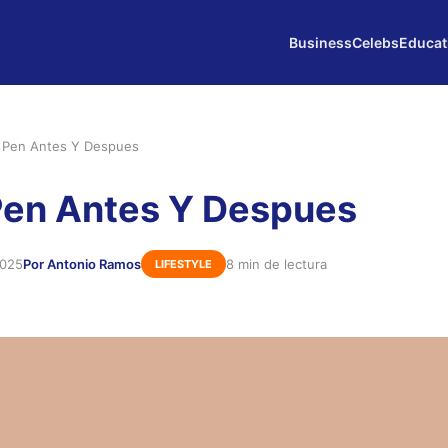
Business
Celebs
Educat
 Pen Antes Y Despues
Pen Antes Y Despues
2025
Por Antonio Ramos
8 min de lectura
LIFESTYLE