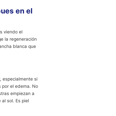
ues en el
s viendo el
ge la regeneración
 mancha blanca que
r, especialmente si
os por el edema. No
ostras empiezan a
l sol. Es piel