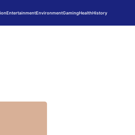
ion
Entertainment
Environment
Gaming
Health
History