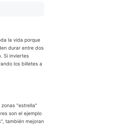
oda la vida porque
den durar entre dos
. Si inviertes
rando los billetes a
 zonas "estrella"
res son el ejemplo
s", también mejoran