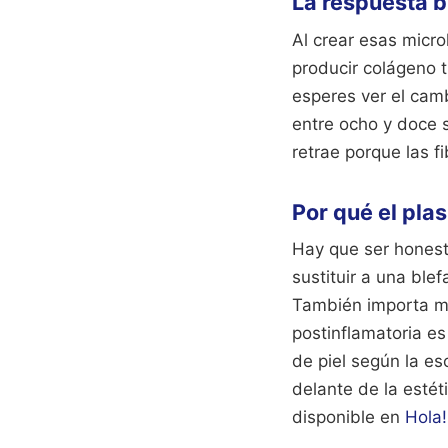
La respuesta b
Al crear esas micr
producir colágeno t
esperes ver el cambi
entre ocho y doce 
retrae porque las f
Por qué el pla
Hay que ser honesto
sustituir a una ble
También importa mu
postinflamatoria es
de piel según la es
delante de la estét
disponible en
Hola!