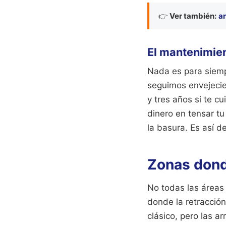
👉
Ver también:
an
El mantenimien
Nada es para siempr
seguimos envejecie
y tres años si te c
dinero en tensar tu 
la basura. Es así d
Zonas dond
No todas las áreas 
donde la retracció
clásico, pero las 