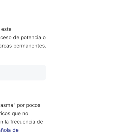
 este
xceso de potencia o
arcas permanentes.
plasma" por pocos
ricos que no
en la frecuencia de
añola de