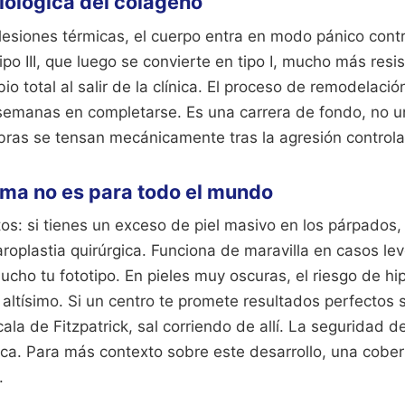
iológica del colágeno
olesiones térmicas, el cuerpo entra en modo pánico cont
ipo III, que luego se convierte en tipo I, mucho más resis
o total al salir de la clínica. El proceso de remodelació
semanas en completarse. Es una carrera de fondo, no un 
ibras se tensan mecánicamente tras la agresión control
sma no es para todo el mundo
s: si tienes un exceso de piel masivo en los párpados,
faroplastia quirúrgica. Funciona de maravilla en casos l
cho tu fototipo. En pieles muy oscuras, el riesgo de h
 altísimo. Si un centro te promete resultados perfectos s
cala de Fitzpatrick, sal corriendo de allí. La seguridad d
ica.
Para más contexto sobre este desarrollo, una cobe
.