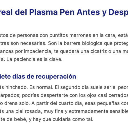
real del Plasma Pen Antes y Desp
tos de personas con puntitos marrones en la cara, está
tras son necesarias. Son la barrera biológica que prote
 arrancas por impaciencia, te quedará una cicatriz o una
a. La paciencia es la clave.
iete días de recuperación
rás hinchado. Es normal. El segundo día suele ser el peo
párpados; podrías despertarte con los ojos casi cerrad
ido drena solo. A partir del cuarto día, esas pequeñas c
s una piel rosada, muy fina y extremadamente sensible a
te de bebé, y hay que cuidarla como tal.