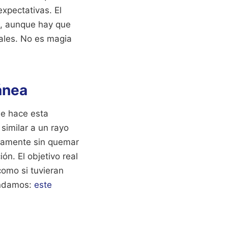
xpectativas. El
e, aunque hay que
iales. No es magia
ánea
ue hace esta
 similar a un rayo
neamente sin quemar
n. El objetivo real
 como si tuvieran
endamos:
este