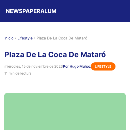
NEWSPAPERALUM
Inicio
›
Lifestyle
›
Plaza De La Coca De Mataró
Plaza De La Coca De Mataró
miércoles, 15 de noviembre de 2023
Por Hugo Muñoz
LIFESTYLE
11 min de lectura