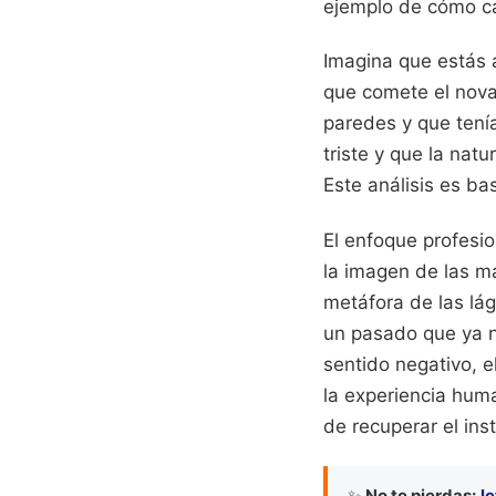
ejemplo de cómo ca
Imagina que estás 
que comete el novat
paredes y que tenía
triste y que la nat
Este análisis es b
El enfoque profesio
la imagen de las ma
metáfora de las lág
un pasado que ya no
sentido negativo, el
la experiencia huma
de recuperar el ins
✨
No te pierdas:
l