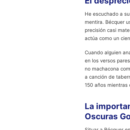
El despreci
He escuchado a sup
mentira. Bécquer u
precisión casi mate
actúa como un cier
Cuando alguien anal
en los versos pare
no machacona como 
a canción de tabern
150 años mientras 
La importan
Oscuras Go
Situar a Bécquer e