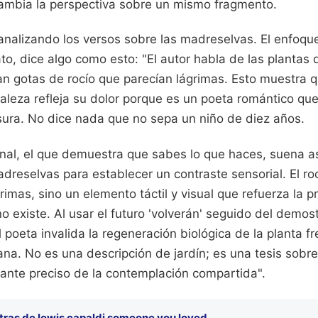
mbia la perspectiva sobre un mismo fragmento.
analizando los versos sobre las madreselvas. El enfoqu
o, dice algo como esto: "El autor habla de las plantas 
n gotas de rocío que parecían lágrimas. Esto muestra q
uraleza refleja su dolor porque es un poeta romántico que
asura. No dice nada que no sepa un niño de diez años.
nal, el que demuestra que sabes lo que haces, suena así
dreselvas para establecer un contraste sensorial. El ro
rimas, sino un elemento táctil y visual que refuerza la p
 existe. Al usar el futuro 'volverán' seguido del demost
 poeta invalida la regeneración biológica de la planta fre
na. No es una descripción de jardín; es una tesis sobre
tante preciso de la contemplación compartida".
etras de lewis capaldi someone you loved