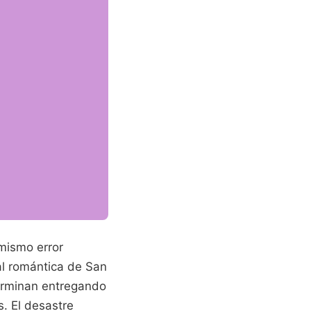
 mismo error
al romántica de San
terminan entregando
s. El desastre