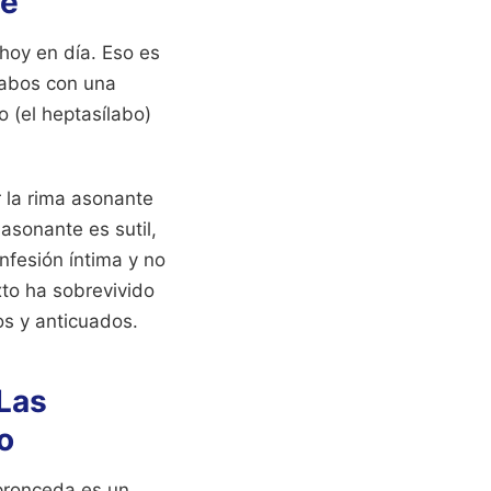
te
hoy en día. Eso es
labos con una
o (el heptasílabo)
r la rima asonante
asonante es sutil,
fesión íntima y no
xto ha sobrevivido
s y anticuados.
 Las
o
pronceda es un