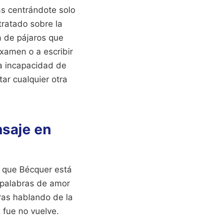
as centrándote solo
tratado sobre la
va de pájaros que
examen o a escribir
la incapacidad de
ar cualquier otra
nsaje en
r que Bécquer está
s palabras de amor
ras hablando de la
 fue no vuelve.