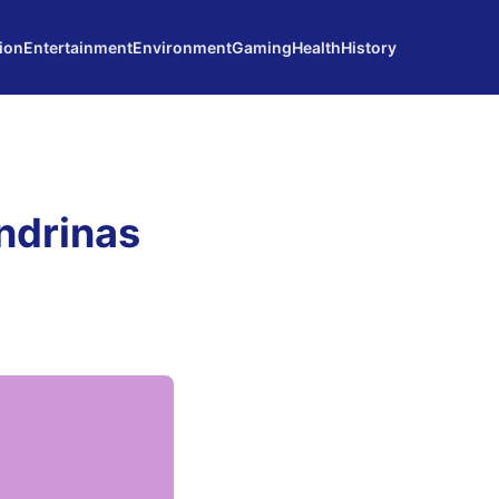
ion
Entertainment
Environment
Gaming
Health
History
ndrinas