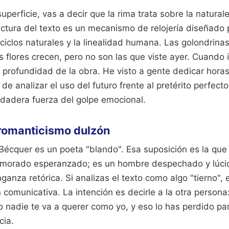
uperficie, vas a decir que la rima trata sobre la natural
uctura del texto es un mecanismo de relojería diseñado 
 ciclos naturales y la linealidad humana. Las golondrina
 flores crecen, pero no son las que viste ayer. Cuando 
a profundidad de la obra. He visto a gente dedicar hora
de analizar el uso del futuro frente al pretérito perfect
rdadera fuerza del golpe emocional.
 romanticismo dulzón
cquer es un poeta "blando". Esa suposición es la que te 
amorado esperanzado; es un hombre despechado y lúci
anza retórica. Si analizas el texto como algo "tierno", 
 comunicativa. La intención es decirle a la otra persona
 nadie te va a querer como yo, y eso lo has perdido pa
cia.