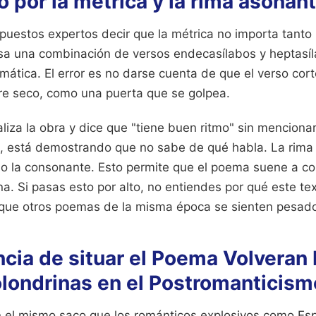
o por la métrica y la rima asonan
uestos expertos decir que la métrica no importa tanto 
sa una combinación de versos endecasílabos y heptasí
mática. El error es no darse cuenta de que el verso cort
re seco, como una puerta que se golpea.
iza la obra y dice que "tiene buen ritmo" sin menciona
s, está demostrando que no sabe de qué habla. La rima 
la consonante. Esto permite que el poema suene a con
a. Si pasas esto por alto, no entiendes por qué este te
que otros poemas de la misma época se sienten pesado
cia de situar el Poema Volveran
londrinas en el Postromanticism
n el mismo saco que los románticos explosivos como Es