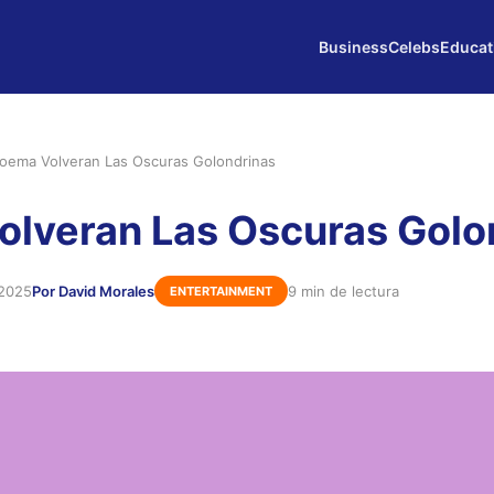
Business
Celebs
Educat
oema Volveran Las Oscuras Golondrinas
lveran Las Oscuras Golo
 2025
Por David Morales
9 min de lectura
ENTERTAINMENT