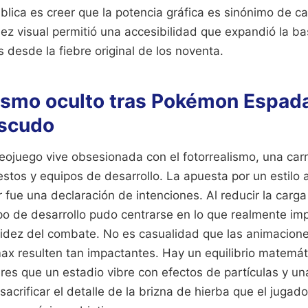
blica es creer que la potencia gráfica es sinónimo de c
llez visual permitió una accesibilidad que expandió la b
s desde la fiebre original de los noventa.
ismo oculto tras Pokémon Espad
scudo
deojuego vive obsesionada con el fotorrealismo, una car
tos y equipos de desarrollo. La apuesta por un estilo a
 fue una declaración de intenciones. Al reducir la carga 
po de desarrollo pudo centrarse en lo que realmente imp
fluidez del combate. No es casualidad que las animacion
x resulten tan impactantes. Hay un equilibrio matemáti
eres que un estadio vibre con efectos de partículas y un
sacrificar el detalle de la brizna de hierba que el jugad