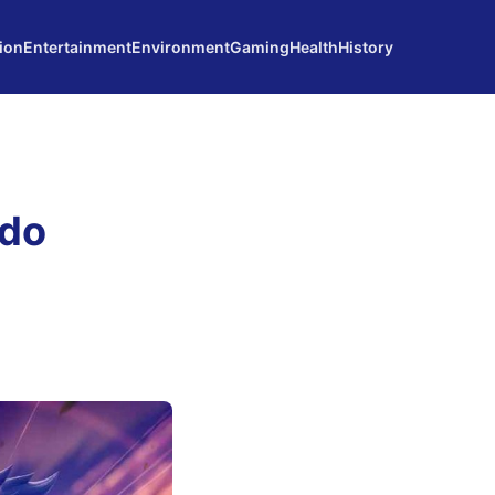
ion
Entertainment
Environment
Gaming
Health
History
udo