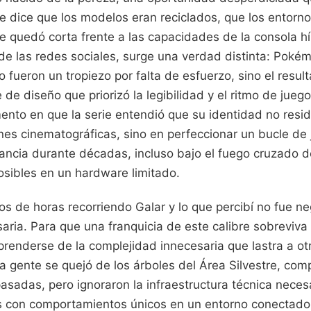
e dice que los modelos eran reciclados, que los entorn
e quedó corta frente a las capacidades de la consola hí
 de las redes sociales, surge una verdad distinta: Pok
fueron un tropiezo por falta de esfuerzo, sino el resul
 de diseño que priorizó la legibilidad y el ritmo de jueg
ento en que la serie entendió que su identidad no resi
nes cinematográficas, sino en perfeccionar un bucle de
ancia durante décadas, incluso bajo el fuego cruzado de
osibles en un hardware limitado.
s de horas recorriendo Galar y lo que percibí no fue neg
ria. Para que una franquicia de este calibre sobreviva 
renderse de la complejidad innecesaria que lastra a otr
 gente se quejó de los árboles del Área Silvestre, co
sadas, pero ignoraron la infraestructura técnica neces
as con comportamientos únicos en un entorno conectado. 