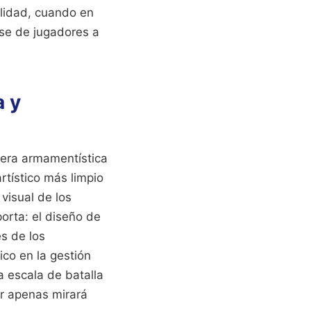
alidad, cuando en
ase de jugadores a
a y
rera armamentística
rtístico más limpio
visual de los
orta: el diseño de
es de los
co en la gestión
a escala de batalla
or apenas mirará