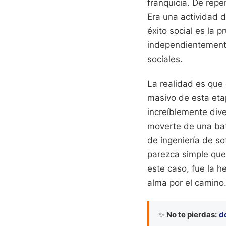
franquicia. De repe
Era una actividad d
éxito social es la p
independientemente
sociales.
La realidad es que 
masivo de esta etap
increíblemente dive
moverte de una bata
de ingeniería de s
parezca simple que 
este caso, fue la h
alma por el camino
✨
No te pierdas:
d