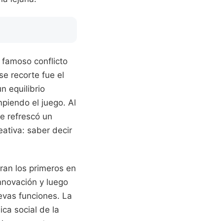
l famoso conflicto
se recorte fue el
n equilibrio
piendo el juego. Al
ue refrescó un
ativa: saber decir
ran los primeros en
nnovación y luego
evas funciones. La
ca social de la