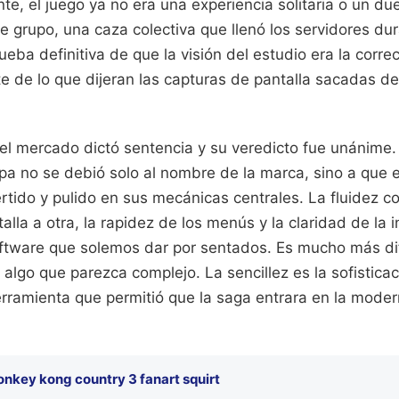
nte, el juego ya no era una experiencia solitaria o un du
e grupo, una caza colectiva que llenó los servidores du
rueba definitiva de que la visión del estudio era la correc
 de lo que dijeran las capturas de pantalla sacadas de
el mercado dictó sentencia y su veredicto fue unánime. 
a no se debió solo al nombre de la marca, sino a que el
rtido y pulido en sus mecánicas centrales. La fluidez c
lla a otra, la rapidez de los menús y la claridad de la i
oftware que solemos dar por sentados. Es mucho más dif
algo que parezca complejo. La sencillez es la sofisticaci
erramienta que permitió que la saga entrara en la moder
.
onkey kong country 3 fanart squirt