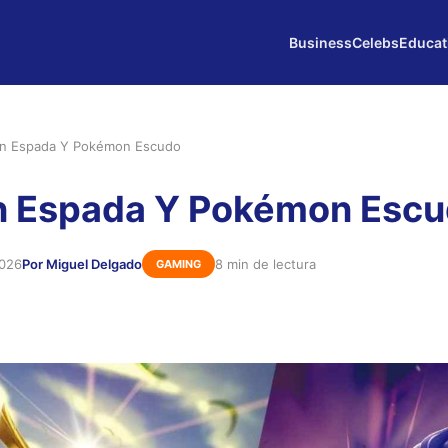
Business
Celebs
Educat
n Espada Y Pokémon Escudo
 Espada Y Pokémon Esc
2026
Por Miguel Delgado
8 min de lectura
GAMING