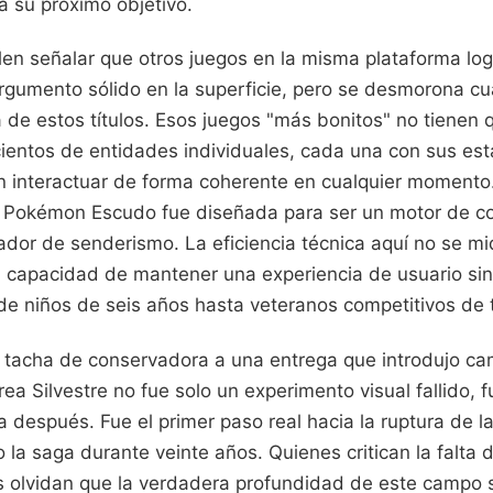
a su próximo objetivo.
len señalar que otros juegos en la misma plataforma lo
argumento sólido en la superficie, pero se desmorona cu
a de estos títulos. Esos juegos "más bonitos" no tienen q
entos de entidades individuales, cada una con sus esta
 interactuar de forma coherente en cualquier momento.
Pokémon Escudo fue diseñada para ser un motor de c
ador de senderismo. La eficiencia técnica aquí no se mi
a capacidad de mantener una experiencia de usuario sin 
de niños de seis años hasta veteranos competitivos de t
 tacha de conservadora a una entrega que introdujo ca
ea Silvestre no fue solo un experimento visual fallido, f
a después. Fue el primer paso real hacia la ruptura de la
 la saga durante veinte años. Quienes critican la falta
es olvidan que la verdadera profundidad de este campo 