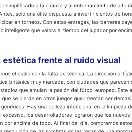
o simplificado a la crianza y al entrenamiento de alto n
Antes, solo una élite dispuesta a invertir cientos de ho
icipar en torneos. Con estas entregas, las barreras cay
o inteligente que valora el tiempo del jugador por encim
estética frente al ruido visual
s el estilo con la falta de técnica. La dirección artíst
ética británica muy marcada, con ciudades que parecen
 estadios que emulan la pasión del fútbol europeo. Este 
 que se pierde en otros juegos que intentan ser demasi
enéricos. Hay una belleza intencional en la limpieza de
ual excesivo, los desarrolladores lograron que los nuevos
n por encima de todo. Al final del día, compramos estos
la resolución de las sombras en las rocas de una montañ