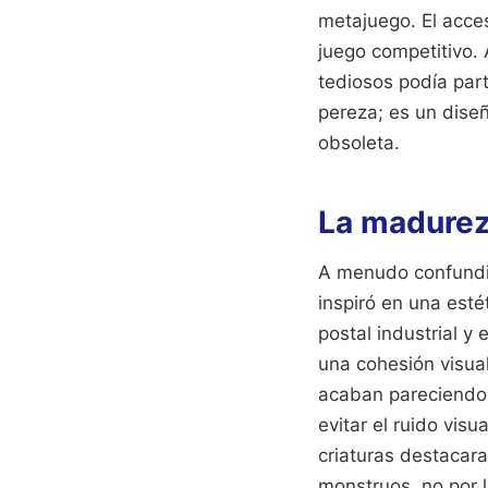
metajuego. El acces
juego competitivo. 
tediosos podía part
pereza; es un diseñ
obsoleta.
La madurez 
A menudo confundimo
inspiró en una est
postal industrial y
una cohesión visual
acaban pareciendo g
evitar el ruido vis
criaturas destacara
monstruos, no por 