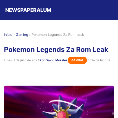
NEWSPAPERALUM
Inicio
›
Gaming
›
Pokemon Legends Za Rom Leak
Pokemon Legends Za Rom Leak
lunes, 1 de julio de 2024
Por David Morales
7 min de lectura
GAMING