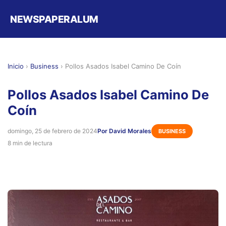
NEWSPAPERALUM
Inicio
›
Business
›
Pollos Asados Isabel Camino De Coín
Pollos Asados Isabel Camino De
Coín
domingo, 25 de febrero de 2024
Por David Morales
BUSINESS
8 min de lectura