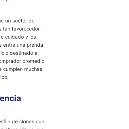
ue un suéter de
s tan favorecedor.
e cuidado y los
te entre una prenda
icio destinado a
 comprador promedio
día cumplen muchas
ipo.
vencia
esfile de clones que