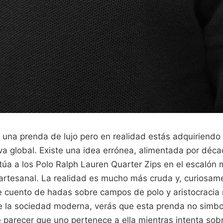
una prenda de lujo pero en realidad estás adquiriendo 
iva global. Existe una idea errónea, alimentada por déc
itúa a los Polo Ralph Lauren Quarter Zips en el escalón 
o artesanal. La realidad es mucho más cruda y, curiosa
e cuento de hadas sobre campos de polo y aristocracia 
de la sociedad moderna, verás que esta prenda no simboli
 parecer que uno pertenece a ella mientras intenta sobr