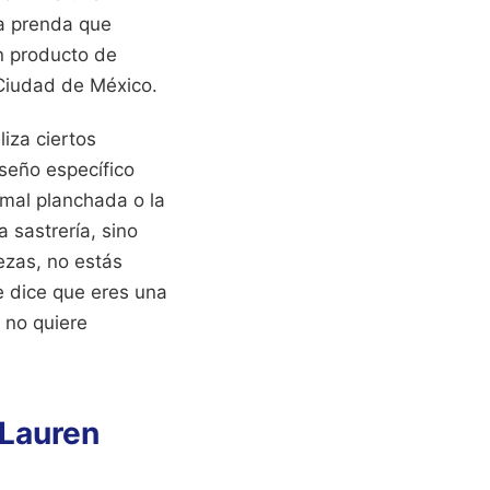
la prenda que
un producto de
Ciudad de México.
iza ciertos
iseño específico
 mal planchada o la
 sastrería, sino
ezas, no estás
e dice que eres una
 no quiere
 Lauren