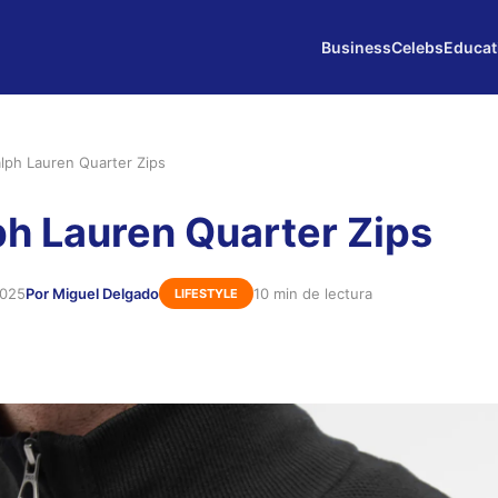
Business
Celebs
Educat
alph Lauren Quarter Zips
ph Lauren Quarter Zips
2025
Por Miguel Delgado
10 min de lectura
LIFESTYLE