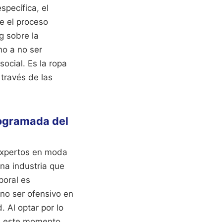
specífica, el
e el proceso
g sobre la
o a no ser
ocial. Es la ropa
través de las
rogramada del
expertos en moda
una industria que
oral es
no ser ofensivo en
 Al optar por lo
en este momento