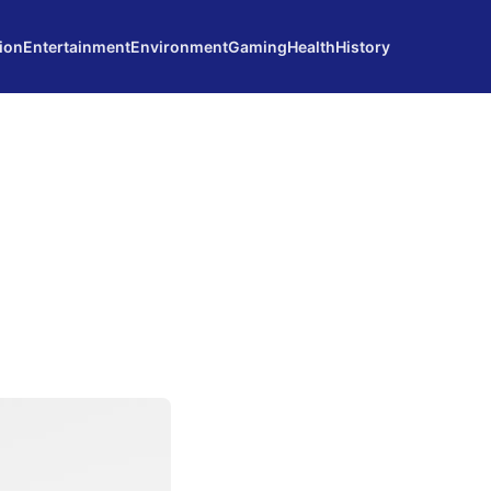
ion
Entertainment
Environment
Gaming
Health
History