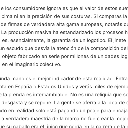
e los consumidores ignora es que el valor de estos sué
n pima ni en la precisión de sus costuras. Si comparas l
a de firmas de verdadera alta gama europeas, notarás qu
. La producción masiva ha estandarizado los procesos h
es, esencialmente, la garantía de un logotipo. El jinete
n escudo que desvía la atención de la composición del 
 objeto fabricado en serie por millones de unidades lo
 en el imaginario colectivo.
nda mano es el mejor indicador de esta realidad. Entra
nta en España o Estados Unidos y verás miles de ejempl
 la prenda es intercambiable. No es una reliquia que s
desgasta y se repone. La gente se aferra a la idea de q
ndo en realidad solo está pagando un peaje para encajar
La verdadera maestría de la marca no fue crear la mejor
 su caballo era el único que corría en la carrera de la 