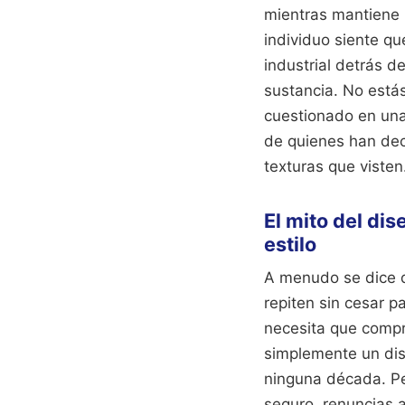
mientras mantiene u
individuo siente q
industrial detrás d
sustancia. No está
cuestionado en una 
de quienes han dec
texturas que visten
El mito del di
estilo
A menudo se dice q
repiten sin cesar p
necesita que comp
simplemente un dis
ninguna década. Per
seguro, renuncias 