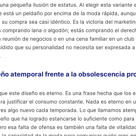
na pequeña ilusión de estatus. Al elegir esta variante e
ue está un peldaño por encima de la moda rápida, aunqu
e su compra sea casi idéntico. Es la victoria del marketin
s comprando lana o algodón; estás comprando el derech
reunión de negocios o en una cena familiar en un club s
idido que su personalidad no necesita ser expresada a 
.
seño atemporal frente a la obsolescencia p
ue este diseño es eterno. Es una frase hecha que los 
ara justificar el consumo constante. Nada es eterno en 
res algo nuevo cada temporada. Lo que llamamos atemp
eño que ha logrado estancarse lo suficiente como para 
o esa falta de ofensa es también una falta de vitalidad.
a la capacidad de la moda para comunicar quién eres 