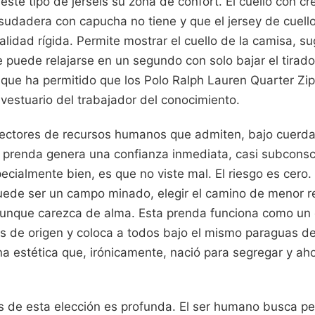
ste tipo de jerséis su zona de confort. El cuello con cr
 sudadera con capucha no tiene y que el jersey de cuel
alidad rígida. Permite mostrar el cuello de la camisa, s
 puede relajarse en un segundo con solo bajar el tirado
 que ha permitido que los Polo Ralph Lauren Quarter Zi
l vestuario del trabajador del conocimiento.
ectores de recursos humanos que admiten, bajo cuerda
 prenda genera una confianza inmediata, casi subconsc
ecialmente bien, es que no viste mal. El riesgo es cero
ede ser un campo minado, elegir el camino de menor re
 aunque carezca de alma. Esta prenda funciona como un e
as de origen y coloca a todos bajo el mismo paraguas de
a estética que, irónicamente, nació para segregar y aho
ás de esta elección es profunda. El ser humano busca pe