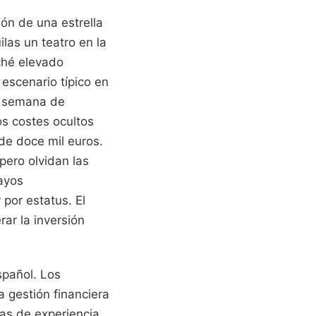
ón de una estrella
las un teatro en la
ché elevado
 escenario típico en
a semana de
os costes ocultos
de doce mil euros.
pero olvidan las
sayos
 por estatus. El
rar la inversión
spañol. Los
 gestión financiera
as de experiencia