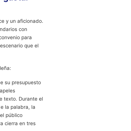
ce y un aficionado.
undarios con
 convenio para
 escenario que el
leña:
de su presupuesto
papeles
 texto. Durante el
e la palabra, la
el público
a cierra en tres