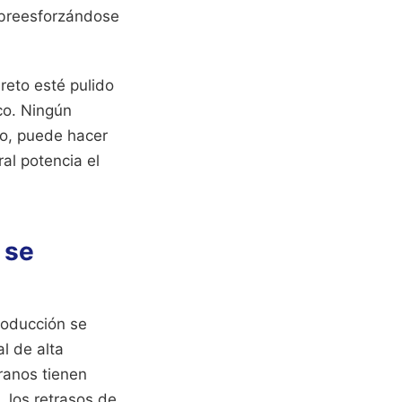
sobreesforzándose
reto esté pulido
co. Ningún
do, puede hacer
al potencia el
 se
roducción se
l de alta
eranos tienen
 los retrasos de