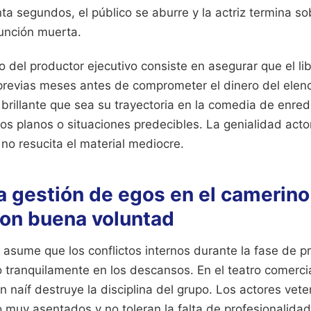
nta segundos, el público se aburre y la actriz termina 
función muerta.
o del productor ejecutivo consiste en asegurar que el lib
previas meses antes de comprometer el dinero del elen
 brillante que sea su trayectoria en la comedia de enre
os planos o situaciones predecibles. La genialidad actor
 no resucita el material mediocre.
a gestión de egos en el camerino
con buena voluntad
asume que los conflictos internos durante la fase de p
 tranquilamente en los descansos. En el teatro comercia
ón naíf destruye la disciplina del grupo. Los actores vet
muy asentados y no toleran la falta de profesionalidad,