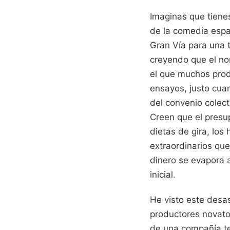
Imaginas que tienes
de la comedia españ
Gran Vía para una 
creyendo que el nom
el que muchos pro
ensayos, justo cuan
del convenio colect
Creen que el presup
dietas de gira, los
extraordinarios que 
dinero se evapora a
inicial.
He visto este desas
productores novatos
de una compañía te