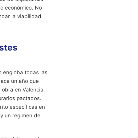
idio económico. No
dar la viabilidad
ostes
n engloba todas las
 hace un año que
 obra en Valencia,
orarios pactados.
ento específicas en
s y un régimen de