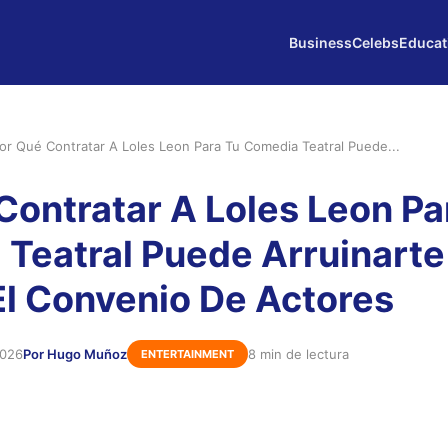
Business
Celebs
Educat
or Qué Contratar A Loles Leon Para Tu Comedia Teatral Puede...
Contratar A Loles Leon Pa
Teatral Puede Arruinarte
El Convenio De Actores
2026
Por Hugo Muñoz
8 min de lectura
ENTERTAINMENT