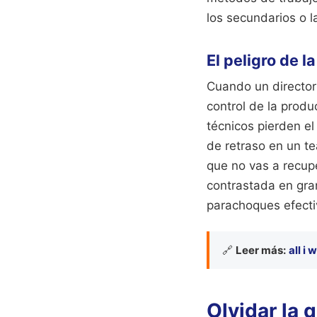
los secundarios o l
El peligro de l
Cuando un director
control de la prod
técnicos pierden e
de retraso en un te
que no vas a recupe
contrastada en gra
parachoques efectiv
🔗
Leer más:
all i
Olvidar la 