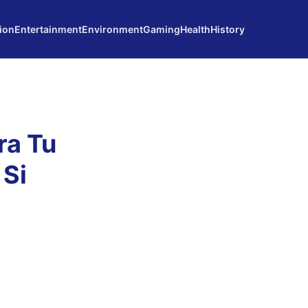
ion
Entertainment
Environment
Gaming
Health
History
ra Tu
 Si