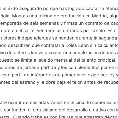
 el éxito asegurado porque has logrado captar la atenci
ola. Montas una oficina de producción en Madrid, alqui
temporada de seis semanas y firmas un contrato de ca
bre en el cartel venderá las entradas por sí solo. Es el
ductores independientes se hunden durante la segund
do descubren que contratar a Loles Leon sin calcular l
ivo de actores les va a costar una penalización de más 
uesto se limita al sueldo mensual del talento principal, 
 horarios de jornada partida y los complementos por en
este perfil de intérpretes de primer nivel exige por ley y
ntes del estreno y la obra baja el telón antes de recupe
tre ocurrir demasiadas veces en el circuito comercial e
 confunden el entusiasmo del desarrollo creativo con la
atral. Cuando trabajas con figuras que arrastran décad