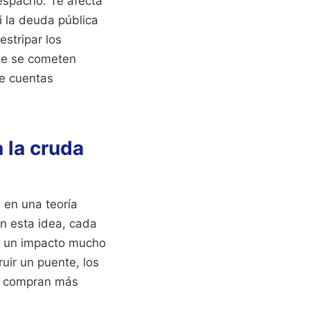
espacho. Te afecta
i la deuda pública
estripar los
ue se cometen
de cuentas
a la cruda
 en una teoría
n esta idea, cada
do un impacto mucho
ruir un puente, los
as compran más