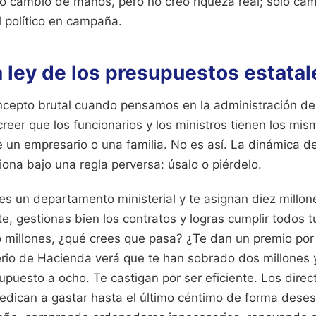
ro cambió de manos, pero no creó riqueza real; solo cam
l político en campaña.
 ley de los presupuestos estatal
ncepto brutal cuando pensamos en la administración de
reer que los funcionarios y los ministros tienen los mis
e un empresario o una familia. No es así. La dinámica d
ciona bajo una regla perversa: úsalo o piérdelo.
es un departamento ministerial y te asignan diez millon
nte, gestionas bien los contratos y logras cumplir todos t
 millones, ¿qué crees que pasa? ¿Te dan un premio por 
terio de Hacienda verá que te han sobrado dos millones 
supuesto a ocho. Te castigan por ser eficiente. Los direc
dican a gastar hasta el último céntimo de forma deses