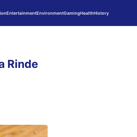
ion
Entertainment
Environment
Gaming
Health
History
a Rinde