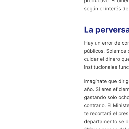
productivo. El dine
según el interés de
La perversa
Hay un error de co
públicos. Solemos c
cuidar el dinero qu
institucionales fun
Imagínate que dirig
año. Si eres eficie
gastando solo ocho
contrario. El Minis
te recortará el pre
departamento se de