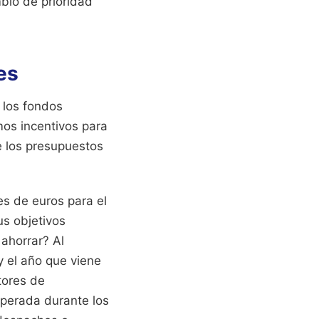
bió de prioridad
es
 los fondos
mos incentivos para
e los presupuestos
es de euros para el
us objetivos
ahorrar? Al
y el año que viene
tores de
perada durante los