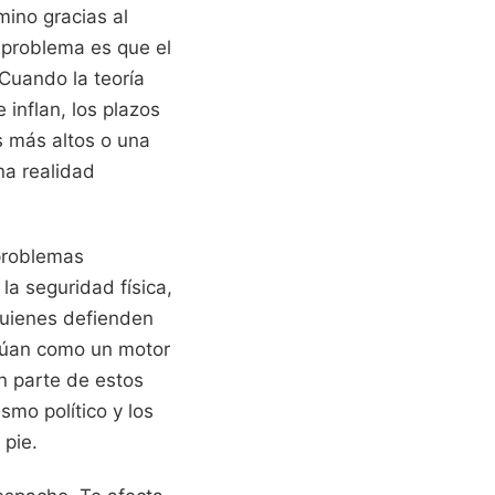
mino gracias al
 problema es que el
 Cuando la teoría
 inflan, los plazos
s más altos o una
na realidad
 problemas
a seguridad física,
 Quienes defienden
ctúan como un motor
n parte de estos
ismo político y los
 pie.