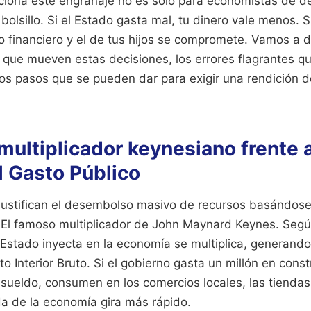
iona este engranaje no es solo para economistas de d
bolsillo. Si el Estado gasta mal, tu dinero vale menos. S
ro financiero y el de tus hijos se compromete. Vamos a d
que mueven estas decisiones, los errores flagrantes q
os pasos que se pueden dar para exigir una rendición 
 multiplicador keynesiano frente 
l Gasto Público
ustifican el desembolso masivo de recursos basándose
 El famoso multiplicador de John Maynard Keynes. Segú
l Estado inyecta en la economía se multiplica, generan
o Interior Bruto. Si el gobierno gasta un millón en const
 sueldo, consumen en los comercios locales, las tiend
da de la economía gira más rápido.