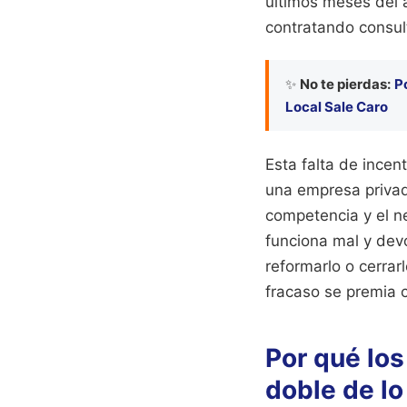
últimos meses del
contratando consul
✨
No te pierdas:
P
Local Sale Caro
Esta falta de incen
una empresa privada
competencia y el ne
funciona mal y devo
reformarlo o cerrar
fracaso se premia 
Por qué los
doble de lo