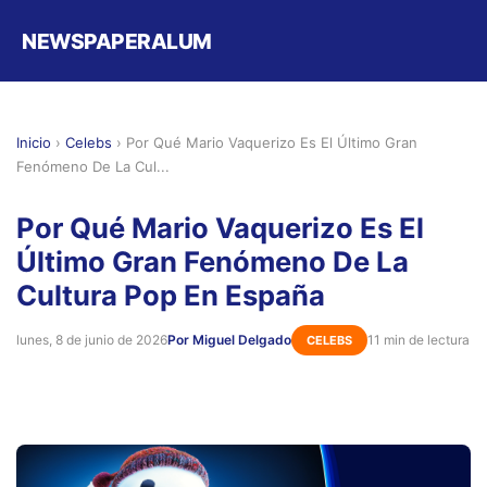
NEWSPAPERALUM
Inicio
›
Celebs
›
Por Qué Mario Vaquerizo Es El Último Gran
Fenómeno De La Cul...
Por Qué Mario Vaquerizo Es El
Último Gran Fenómeno De La
Cultura Pop En España
lunes, 8 de junio de 2026
Por Miguel Delgado
11 min de lectura
CELEBS