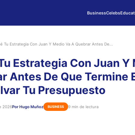
Business
Celebs
Educat
é Tu Estrategia Con Juan Y Medio Va A Quebrar Antes De...
Tu Estrategia Con Juan Y
r Antes De Que Termine E
var Tu Presupuesto
e 2026
Por Hugo Muñoz
9 min de lectura
BUSINESS