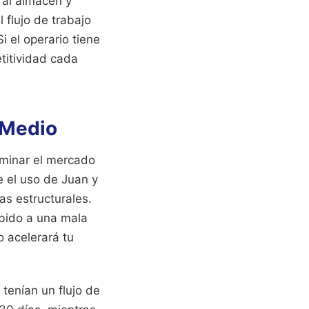
 al almacén y
 flujo de trabajo
 el operario tiene
titividad cada
y Medio
ominar el mercado
e el uso de Juan y
as estructurales.
ebido a una mala
o acelerará tu
tenían un flujo de