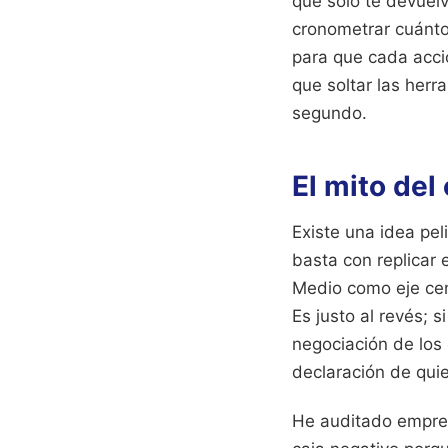
que solo te devuelv
cronometrar cuánto 
para que cada acció
que soltar las her
segundo.
El mito del
Existe una idea pe
basta con replicar 
Medio como eje cent
Es justo al revés;
negociación de los 
declaración de qui
He auditado empres