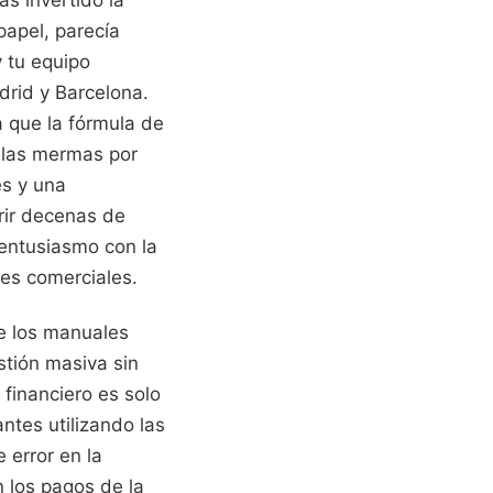
as invertido la
papel, parecía
y tu equipo
drid y Barcelona.
a que la fórmula de
 las mermas por
es y una
rir decenas de
 entusiasmo con la
nes comerciales.
re los manuales
stión masiva sin
o financiero es solo
ntes utilizando las
 error en la
n los pagos de la