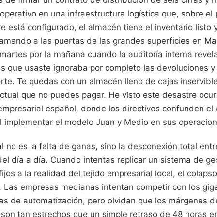
de firmar un contrato de distribución de seis cifras y h
 operativo en una infraestructura logística que, sobre el 
e está configurado, el almacén tiene el inventario listo 
llamando a las puertas de las grandes superficies en Ma
martes por la mañana cuando la auditoría interna revel
s que usaste ignoraba por completo las devoluciones y
orte. Te quedas con un almacén lleno de cajas inservibl
actual que no puedes pagar. He visto este desastre ocur
empresarial español, donde los directivos confunden el
 al implementar el modelo Juan y Medio en sus operacio
l no es la falta de ganas, sino la desconexión total ent
 del día a día. Cuando intentas replicar un sistema de ge
ijos a la realidad del tejido empresarial local, el colaps
. Las empresas medianas intentan competir con los giga
s de automatización, pero olvidan que los márgenes de
a son tan estrechos que un simple retraso de 48 horas e