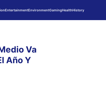
ion
Entertainment
Environment
Gaming
Health
History
 Medio Va
l Año Y