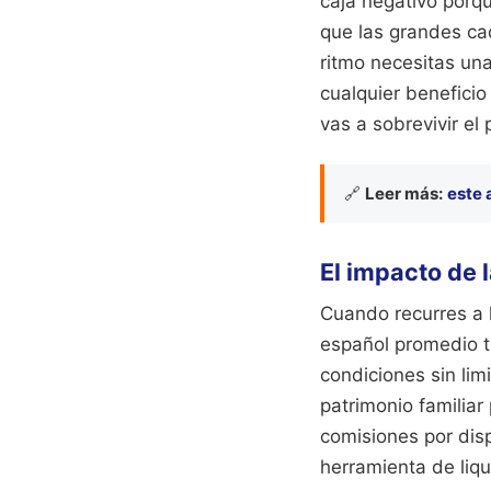
caja negativo porq
que las grandes ca
ritmo necesitas un
cualquier beneficio
vas a sobrevivir el 
🔗
Leer más:
este 
El impacto de 
Cuando recurres a l
español promedio te
condiciones sin lim
patrimonio familiar
comisiones por disp
herramienta de liqu