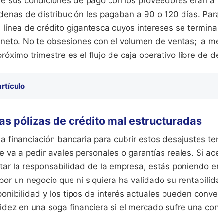
ue sus condiciones de pago con los proveedores eran a 
denas de distribución les pagaban a 90 o 120 días. Par
a línea de crédito gigantesca cuyos intereses se termi
 neto. No te obsesiones con el volumen de ventas; la mé
próximo trimestre es el flujo de caja operativo libre de 
artículo
las pólizas de crédito mal estructuradas
a financiación bancaria para cubrir estos desajustes t
 va a pedir avales personales o garantías reales. Si ac
itar la responsabilidad de la empresa, estás poniendo e
 por un negocio que ni siquiera ha validado su rentabilid
onibilidad y los tipos de interés actuales pueden conve
idez en una soga financiera si el mercado sufre una con