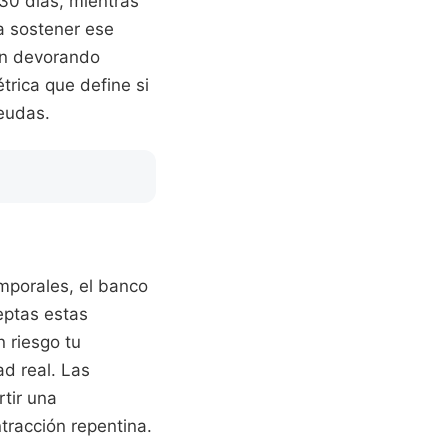
30 días, mientras
a sostener ese
nan devorando
trica que define si
deudas.
emporales, el banco
eptas estas
n riesgo tu
ad real. Las
rtir una
tracción repentina.