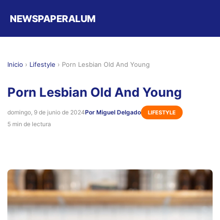
NEWSPAPERALUM
Inicio
›
Lifestyle
›
Porn Lesbian Old And Young
Porn Lesbian Old And Young
domingo, 9 de junio de 2024
Por Miguel Delgado
LIFESTYLE
5 min de lectura