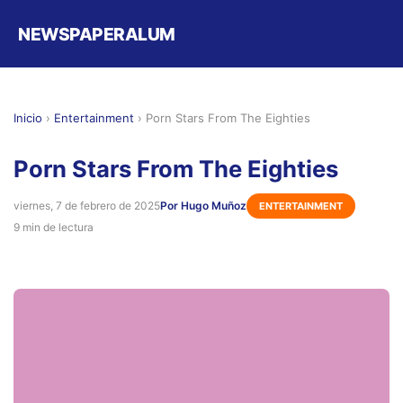
NEWSPAPERALUM
Inicio
›
Entertainment
›
Porn Stars From The Eighties
Porn Stars From The Eighties
viernes, 7 de febrero de 2025
Por Hugo Muñoz
ENTERTAINMENT
9 min de lectura