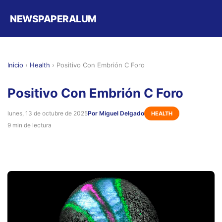
NEWSPAPERALUM
Inicio
›
Health
›
Positivo Con Embrión C Foro
Positivo Con Embrión C Foro
lunes, 13 de octubre de 2025
Por Miguel Delgado
HEALTH
9 min de lectura