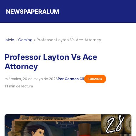
NEWSPAPERALUM
Inicio
›
Gaming
›
Professor Layton Vs Ace Attorney
Professor Layton Vs Ace
Attorney
miércoles, 20 de mayo de 2026
Por Carmen Gil
GAMING
11 min de lectura