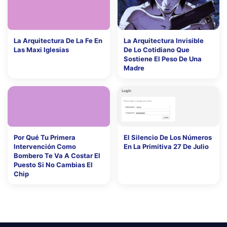
La Arquitectura De La Fe En
La Arquitectura Invisible
Las Maxi Iglesias
De Lo Cotidiano Que
Sostiene El Peso De Una
Madre
Por Qué Tu Primera
El Silencio De Los Números
Intervención Como
En La Primitiva 27 De Julio
Bombero Te Va A Costar El
Puesto Si No Cambias El
Chip