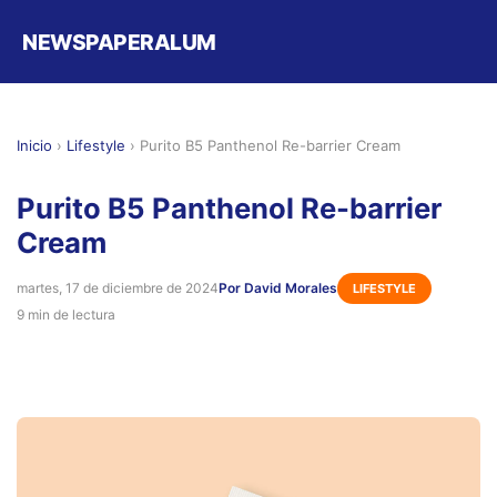
NEWSPAPERALUM
Inicio
›
Lifestyle
›
Purito B5 Panthenol Re-barrier Cream
Purito B5 Panthenol Re-barrier
Cream
martes, 17 de diciembre de 2024
Por David Morales
LIFESTYLE
9 min de lectura