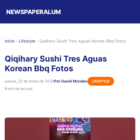
NEWSPAPERALUM
Inicio
›
Lifestyle
›
Qiqihary Sushi Tres Aguas Korean Bbq Fotos
Qiqihary Sushi Tres Aguas
Korean Bbq Fotos
jueves, 22 de enero de 2026
Por David Morales
LIFESTYLE
8 min de lectura