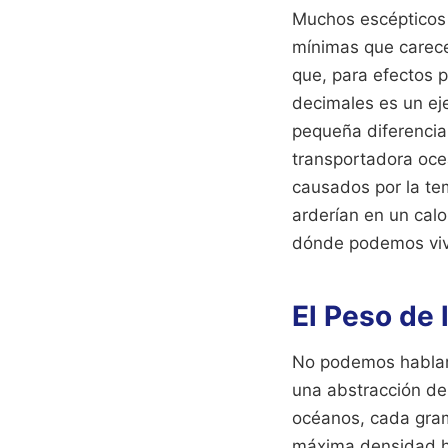
Muchos escépticos 
mínimas que carecen
que, para efectos p
decimales es un eje
pequeña diferencia 
transportadora oceá
causados por la tem
arderían en un calo
dónde podemos viv
El Peso de 
No podemos hablar 
una abstracción de 
océanos, cada gramo
máxima densidad ha