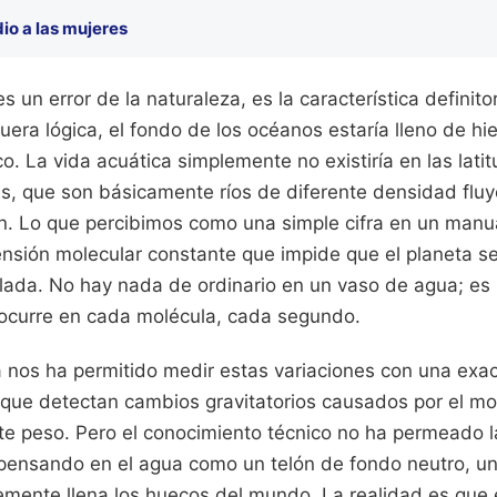
io a las mujeres
 un error de la naturaleza, es la característica definito
uera lógica, el fondo de los océanos estaría lleno de hie
co. La vida acuática simplemente no existiría en las lati
as, que son básicamente ríos de diferente densidad flu
n. Lo que percibimos como una simple cifra en un manual
ensión molecular constante que impide que el planeta s
elada. No hay nada de ordinario en un vaso de agua; es
e ocurre en cada molécula, cada segundo.
 nos ha permitido medir estas variaciones con una exa
es que detectan cambios gravitatorios causados por el 
te peso. Pero el conocimiento técnico no ha permeado l
pensando en el agua como un telón de fondo neutro, un
emente llena los huecos del mundo. La realidad es que 