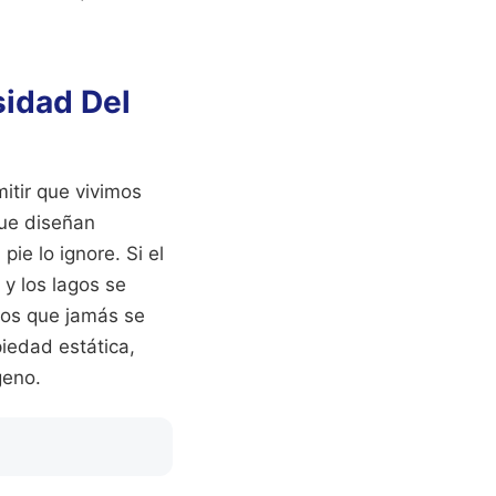
sidad Del
itir que vivimos
que diseñan
ie lo ignore. Si el
y los lagos se
idos que jamás se
piedad estática,
geno.