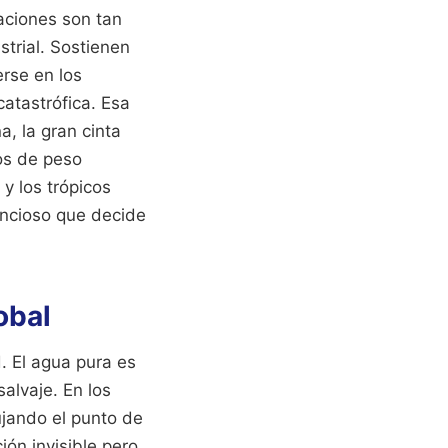
aciones son tan
strial. Sostienen
erse en los
atastrófica. Esa
a, la gran cinta
ios de peso
y los trópicos
lencioso que decide
obal
. El agua pura es
alvaje. En los
ujando el punto de
ón invisible pero