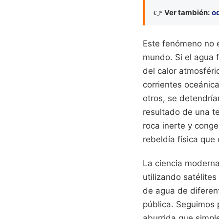
👉
Ver también:
od
Este fenómeno no es
mundo. Si el agua f
del calor atmosféri
corrientes oceánic
otros, se detendría
resultado de una t
roca inerte y cong
rebeldía física qu
La ciencia moderna
utilizando satélit
de agua de diferen
pública. Seguimos 
aburrida que simpl