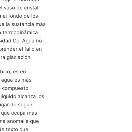
l vaso de cristal
 el fondo de los
ue la sustancia más
la termodinámica
sidad Del Agua no
ender el fallo en
ra glaciación.
bico, es en
l agua es más
ro compuesto
líquido alcanza los
ugar de seguir
l que ocupa más
 una anomalía que
 de texto que