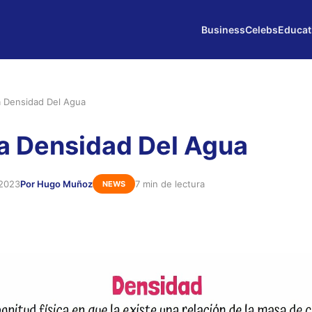
Business
Celebs
Educat
 Densidad Del Agua
a Densidad Del Agua
 2023
Por Hugo Muñoz
7 min de lectura
NEWS