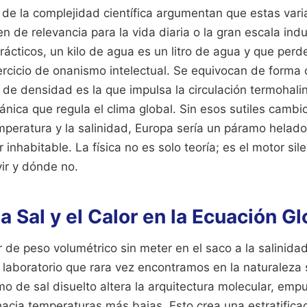
de la complejidad científica argumentan que estas vari
 de relevancia para la vida diaria o la gran escala indu
rácticos, un kilo de agua es un litro de agua y que perd
rcicio de onanismo intelectual. Se equivocan de forma c
de densidad es la que impulsa la circulación termohalin
nica que regula el clima global. Sin esos sutiles camb
peratura y la salinidad, Europa sería un páramo helado 
r inhabitable. La física no es solo teoría; es el motor si
ir y dónde no.
la Sal y el Calor en la Ecuación Gl
de peso volumétrico sin meter en el saco a la salinidad
laboratorio que rara vez encontramos en la naturaleza s
 de sal disuelto altera la arquitectura molecular, emp
cia temperaturas más bajas. Esto crea una estratificaci