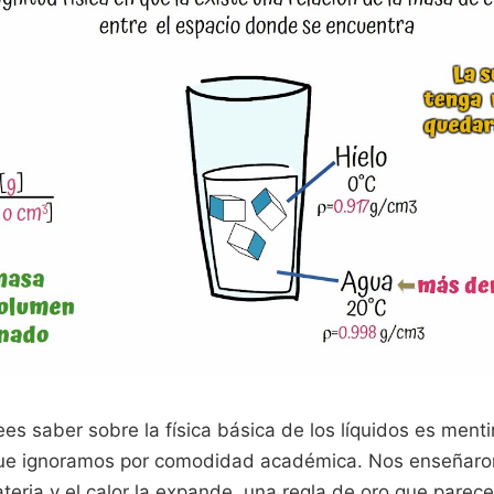
ees saber sobre la física básica de los líquidos es menti
ue ignoramos por comodidad académica. Nos enseñaron
ateria y el calor la expande, una regla de oro que parece