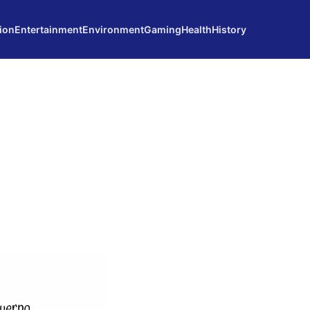
ion
Entertainment
Environment
Gaming
Health
History