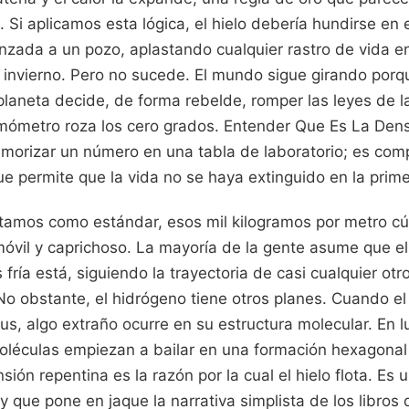
 Si aplicamos esta lógica, el hielo debería hundirse en e
nzada a un pozo, aplastando cualquier rastro de vida en
 invierno. Pero no sucede. El mundo sigue girando porq
laneta decide, de forma rebelde, romper las leyes de 
rmómetro roza los cero grados. Entender Que Es La Den
orizar un número en una tabla de laboratorio; es compr
ue permite que la vida no se haya extinguido en la prime
ptamos como estándar, esos mil kilogramos por metro cú
móvil y caprichoso. La mayoría de la gente asume que e
ría está, siguiendo la trayectoria de casi cualquier ot
o obstante, el hidrógeno tiene otros planes. Cuando el 
us, algo extraño ocurre en su estructura molecular. En l
oléculas empiezan a bailar en una formación hexagona
sión repentina es la razón por la cual el hielo flota. Es
 y que pone en jaque la narrativa simplista de los libros