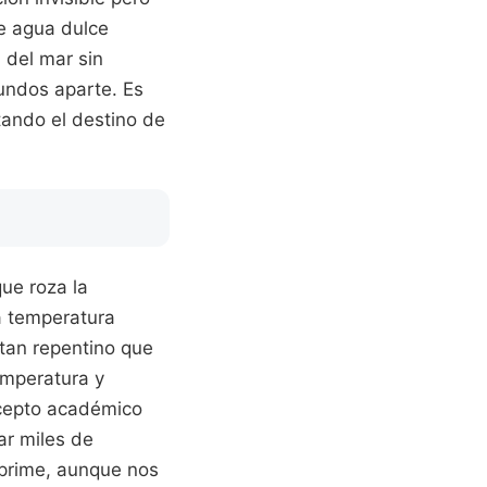
de agua dulce
 del mar sin
undos aparte. Es
tando el destino de
ue roza la
a temperatura
tan repentino que
emperatura y
ncepto académico
r miles de
omprime, aunque nos