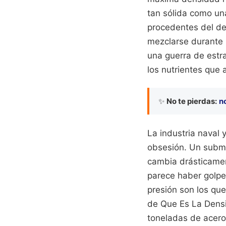
tan sólida como una
procedentes del des
mezclarse durante 
una guerra de estra
los nutrientes que 
✨
No te pierdas:
n
La industria naval 
obsesión. Un subma
cambia drásticamen
parece haber golpe
presión son los qu
de Que Es La Densi
toneladas de acero 