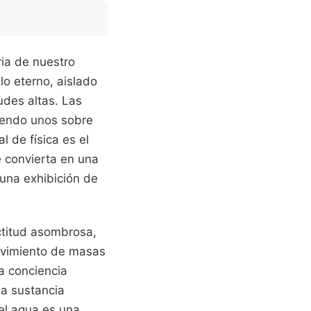
ria de nuestro
lo eterno, aislado
tudes altas. Las
yendo unos sobre
 de física es el
e convierta en una
 una exhibición de
ctitud asombrosa,
movimiento de masas
a conciencia
a sustancia
el agua es una