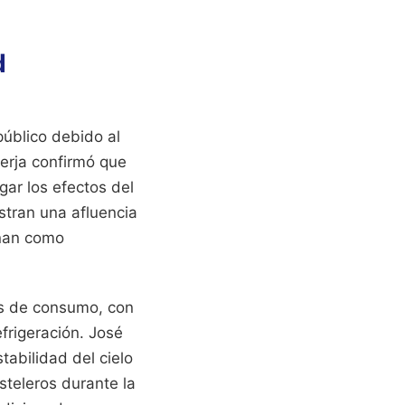
d
público debido al
erja confirmó que
gar los efectos del
stran una afluencia
onan como
os de consumo, con
frigeración. José
tabilidad del cielo
steleros durante la