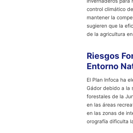
invernaderos para r
control climático d
mantener la compet
sugieren que la efi
de la agricultura e
Riesgos For
Entorno Na
El Plan Infoca ha el
Gádor debido a la 
forestales de la J
en las áreas recreat
en las zonas de in
orografía dificulta 