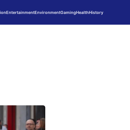
ion
Entertainment
Environment
Gaming
Health
History