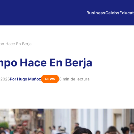
Business
Celebs
Educat
po Hace En Berja
po Hace En Berja
 2026
Por Hugo Muñoz
8 min de lectura
NEWS