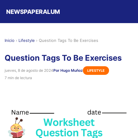
NEWSPAPERALUM
Inicio
›
Lifestyle
›
Question Tags To Be Exercises
Question Tags To Be Exercises
jueves, 8 de agosto de 2024
Por Hugo Muñoz
LIFESTYLE
7 min de lectura