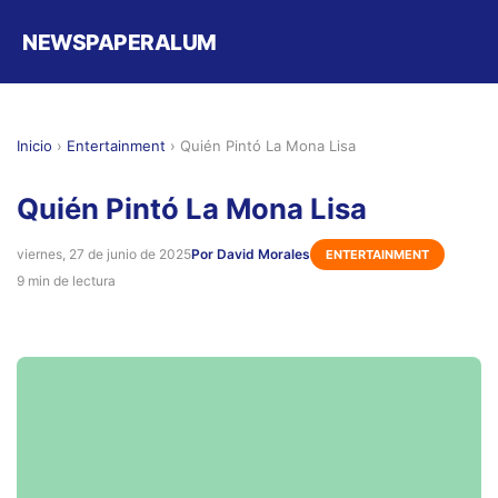
NEWSPAPERALUM
Inicio
›
Entertainment
›
Quién Pintó La Mona Lisa
Quién Pintó La Mona Lisa
viernes, 27 de junio de 2025
Por David Morales
ENTERTAINMENT
9 min de lectura