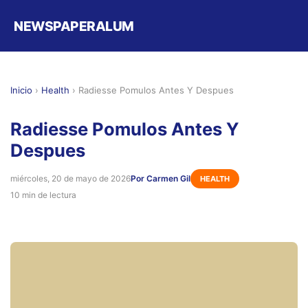
NEWSPAPERALUM
Inicio
›
Health
›
Radiesse Pomulos Antes Y Despues
Radiesse Pomulos Antes Y
Despues
miércoles, 20 de mayo de 2026
Por Carmen Gil
HEALTH
10 min de lectura