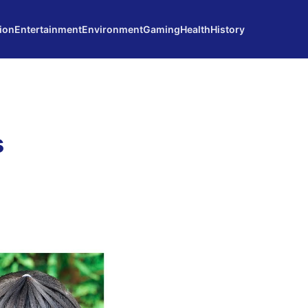
ion
Entertainment
Environment
Gaming
Health
History
s