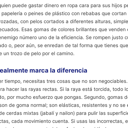
guien puede gastar dinero en ropa cara para sus hijos p
papelería o peines de plástico con rebabas que cortan l
rozadas, con pelos cortados a diferentes alturas, simpl
ecuados. Esas gomas de colores brillantes que venden 
 enemigo número uno de la eficiencia. Se rompen justo 
do o, peor aún, se enredan de tal forma que tienes que
te un trozo de pelo por el camino.
realmente marca la diferencia
er tiempo, necesitas tres cosas que no son negociables.
a hacer las rayas rectas. Si la raya está torcida, todo
do, por mucho esfuerzo que pongas. Segundo, gomas de
son de goma normal; son elásticas, resistentes y no se
de cerdas mixtas (jabalí y nailon) para pulir las superfici
ctas, cada movimiento cuenta. Si usas las incorrectas, 