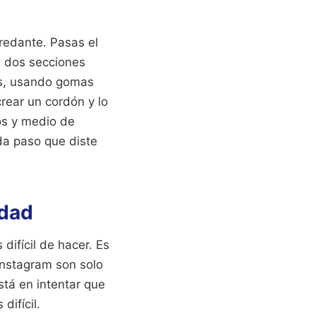
redante. Pasas el
en dos secciones
as, usando gomas
rear un cordón y lo
tos y medio de
da paso que diste
idad
ifícil de hacer. Es
Instagram son solo
stá en intentar que
difícil.