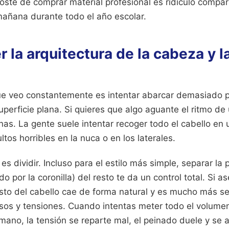
l coste de comprar material profesional es ridículo compa
añana durante todo el año escolar.
 la arquitectura de la cabeza y l
ue veo constantemente es intentar abarcar demasiado pe
perficie plana. Si quieres que algo aguante el ritmo de 
nas. La gente suele intentar recoger todo el cabello en
ltos horribles en la nuca o en los laterales.
es dividir. Incluso para el estilo más simple, separar la 
o por la coronilla) del resto te da un control total. Si a
esto del cabello cae de forma natural y es mucho más sen
sos y tensiones. Cuando intentas meter todo el volum
ano, la tensión se reparte mal, el peinado duele y se 