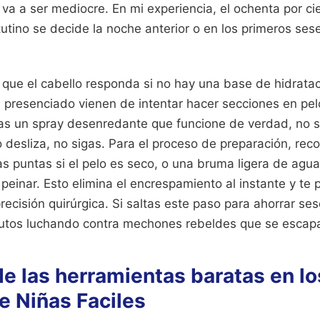
o va a ser mediocre. En mi experiencia, el ochenta por ci
tutino se decide la noche anterior o en los primeros s
que el cabello responda si no hay una base de hidratac
 presenciado vienen de intentar hacer secciones en pel
as un spray desenredante que funcione de verdad, no s
no desliza, no sigas. Para el proceso de preparación, re
las puntas si el pelo es seco, o una bruma ligera de agu
einar. Esto elimina el encrespamiento al instante y te 
recisión quirúrgica. Si saltas este paso para ahorrar s
nutos luchando contra mechones rebeldes que se escap
e las herramientas baratas en l
e Niñas Faciles