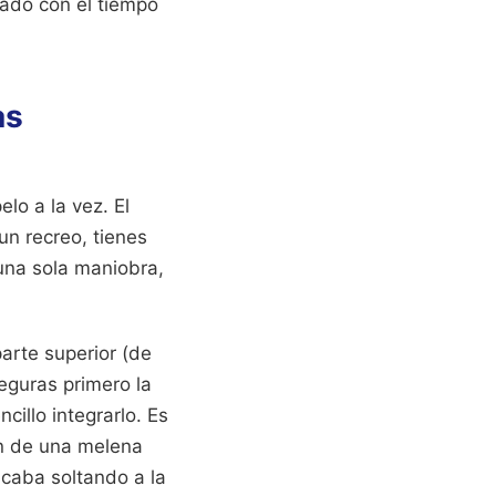
rado con el tiempo
as
lo a la vez. El
un recreo, tienes
 una sola maniobra,
parte superior (de
seguras primero la
cillo integrarlo. Es
en de una melena
acaba soltando a la