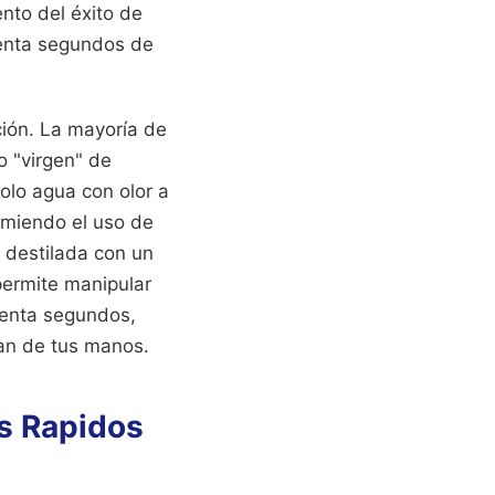
ento del éxito de
esenta segundos de
ión. La mayoría de
o "virgen" de
olo agua con olor a
comiendo el uso de
a destilada con un
permite manipular
esenta segundos,
an de tus manos.
os Rapidos