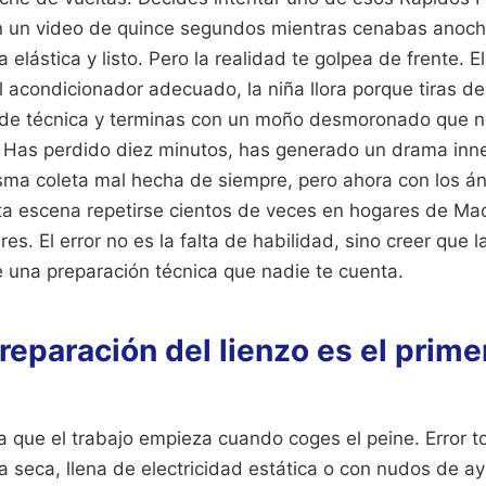
en un video de quince segundos mientras cenabas anoche
 elástica y listo. Pero la realidad te golpea de frente. E
l acondicionador adecuado, la niña llora porque tiras 
 de técnica y terminas con un moño desmoronado que no
. Has perdido diez minutos, has generado un drama inn
isma coleta mal hecha de siempre, pero ahora con los án
sta escena repetirse cientos de veces en hogares de Ma
es. El error no es la falta de habilidad, sino creer que 
e una preparación técnica que nadie te cuenta.
preparación del lienzo es el prime
que el trabajo empieza cuando coges el peine. Error tot
seca, llena de electricidad estática o con nudos de aye