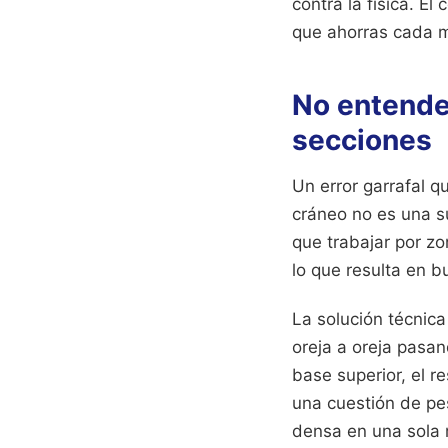
contra la física. E
que ahorras cada m
No entender
secciones
Un error garrafal q
cráneo no es una su
que trabajar por zo
lo que resulta en bu
La solución técnica 
oreja a oreja pasand
base superior, el r
una cuestión de pe
densa en una sola m