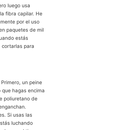
ero luego usa
a fibra capilar. He
emente por el uso
en paquetes de mil
cuando estás
 cortarlas para
 Primero, un peine
 lo que hagas encima
 poliuretano de
 enganchan.
es. Si usas las
estás luchando