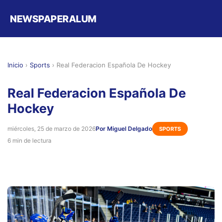
NEWSPAPERALUM
Inicio
›
Sports
›
Real Federacion Española De Hockey
Real Federacion Española De
Hockey
miércoles, 25 de marzo de 2026
Por Miguel Delgado
SPORTS
6 min de lectura