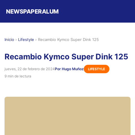
NEWSPAPERALUM
Inicio
›
Lifestyle
›
Recambio Kymco Super Dink 125
Recambio Kymco Super Dink 125
jueves, 22 de febrero de 2024
Por Hugo Muñoz
LIFESTYLE
9 min de lectura