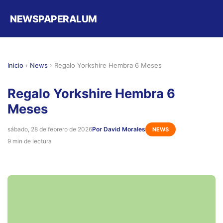
NEWSPAPERALUM
Inicio
›
News
›
Regalo Yorkshire Hembra 6 Meses
Regalo Yorkshire Hembra 6
Meses
sábado, 28 de febrero de 2026
Por David Morales
NEWS
9 min de lectura