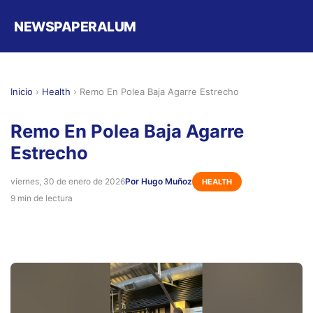
NEWSPAPERALUM
Inicio
›
Health
›
Remo En Polea Baja Agarre Estrecho
Remo En Polea Baja Agarre
Estrecho
viernes, 30 de enero de 2026
Por Hugo Muñoz
HEALTH
9 min de lectura