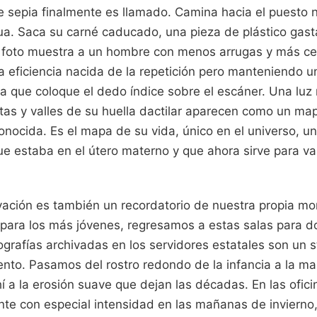
e sepia finalmente es llamado. Camina hacia el puesto
ua. Saca su carné caducado, una pieza de plástico gast
 foto muestra a un hombre con menos arrugas y más cer
a eficiencia nacida de la repetición pero manteniendo u
ica que coloque el dedo índice sobre el escáner. Una luz
estas y valles de su huella dactilar aparecen como un ma
onocida. Es el mapa de su vida, único en el universo, u
 estaba en el útero materno y que ahora sirve para vali
vación es también un recordatorio de nuestra propia mo
 para los más jóvenes, regresamos a estas salas para 
ografías archivadas en los servidores estatales son un 
ento. Pasamos del rostro redondo de la infancia a la ma
hí a la erosión suave que dejan las décadas. En las ofic
ente con especial intensidad en las mañanas de invierno