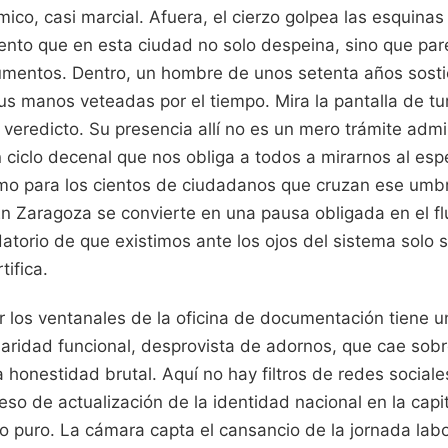
mico, casi marcial. Afuera, el cierzo golpea las esquinas 
 viento que en esta ciudad no solo despeina, sino que par
umentos. Dentro, un hombre de unos setenta años sost
us manos veteadas por el tiempo. Mira la pantalla de tur
veredicto. Su presencia allí no es un mero trámite admin
ciclo decenal que nos obliga a todos a mirarnos al espe
omo para los cientos de ciudadanos que cruzan ese umbra
n Zaragoza se convierte en una pausa obligada en el flu
torio de que existimos ante los ojos del sistema solo s
tifica.
r los ventanales de la oficina de documentación tiene 
claridad funcional, desprovista de adornos, que cae sobr
a honestidad brutal. Aquí no hay filtros de redes sociale
eso de actualización de la identidad nacional en la cap
mo puro. La cámara capta el cansancio de la jornada labor