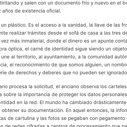
iritando y salen con un documento frío y nuevo en el bols
 años de existencia oficial.
un plástico. Es el acceso a la sanidad, la llave de las fr
mite realizar trámites desde el sofá de casa a las tres 
vez más inmaterial, donde el dinero es un apunte contab
bra óptica, el carné de identidad sigue siendo un objeto 
 une al territorio, al ayuntamiento, a la comunidad autó
ncia, el reconocimiento de que somos alguien, un nombr
erie de derechos y deberes que no pueden ser ignorado
ario procesa la solicitud, el anciano observa los carteles
 sobre la importancia de proteger los datos personales 
entidad en la red. El mundo ha cambiado drásticamente
e obtener su documentación. En aquel entonces, la info
as de cartulina y las fotos se pegaban con pegamento 
vés de redes cifradas a centros de procesamiento que p