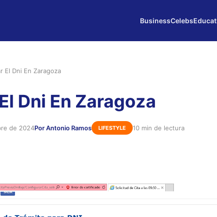
Business
Celebs
Educat
r El Dni En Zaragoza
El Dni En Zaragoza
bre de 2024
Por Antonio Ramos
10 min de lectura
LIFESTYLE