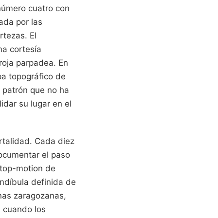
 número cuatro con
ada por las
tezas. El
na cortesía
 roja parpadea. En
pa topográfico de
n patrón que no ha
dar su lugar en el
rtalidad. Cada diez
documentar el paso
stop-motion de
ndíbula definida de
inas zaragozanas,
, cuando los