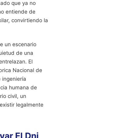
ilado que ya no
 no entiende de
ilar, convirtiendo la
e un escenario
quietud de una
ntrelazan. El
brica Nacional de
 ingeniería
encia humana de
o civil, un
existir legalmente
var El Dni