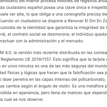
inisterio del Interior procesa millones de registros anu
a ciudadano español posea una clave única e irrepetible
ele ser alta, lo que obliga a una coreografía precisa de
. Cuando un ciudadano se dispone a Renovar El Dni En Za
ustodia de la identidad que garantiza la integridad de
rné, el contrato social se desmorona; el individuo qued
ractuar con la administración y el mercado.
NI 4.0, la versión más reciente distribuida en las comisa
 Reglamento UE 2019/1157. Esto significa que la tarjeta
rá en unos minutos es una de las más seguras del mund
d físicas y lógicas que hacen que la falsificación sea
 láser penetra en las capas internas del policarbonato
e cambia según el ángulo de visión. Es una metáfora p
sólida en apariencia, pero llena de matices que depend
la cual se nos observe.