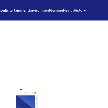
ion
Entertainment
Environment
Gaming
Health
History