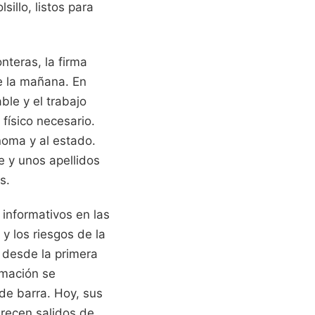
illo, listos para
onteras, la firma
de la mañana. En
le y el trabajo
físico necesario.
noma y al estado.
e y unos apellidos
s.
 informativos en las
y los riesgos de la
 desde la primera
rmación se
de barra. Hoy, sus
arecen salidos de