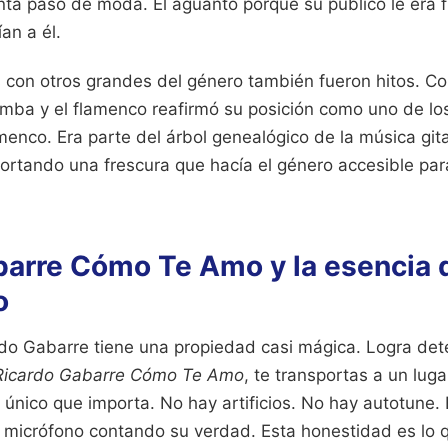
nta pasó de moda. Él aguantó porque su público le era f
an a él.
 con otros grandes del género también fueron hitos. Co
rumba y el flamenco reafirmó su posición como uno de lo
amenco. Era parte del árbol genealógico de la música git
rtando una frescura que hacía el género accesible par
barre Cómo Te Amo y la esencia 
o
do Gabarre tiene una propiedad casi mágica. Logra dete
Ricardo Gabarre Cómo Te Amo
, te transportas a un lug
 único que importa. No hay artificios. No hay autotune.
 micrófono contando su verdad. Esta honestidad es lo 