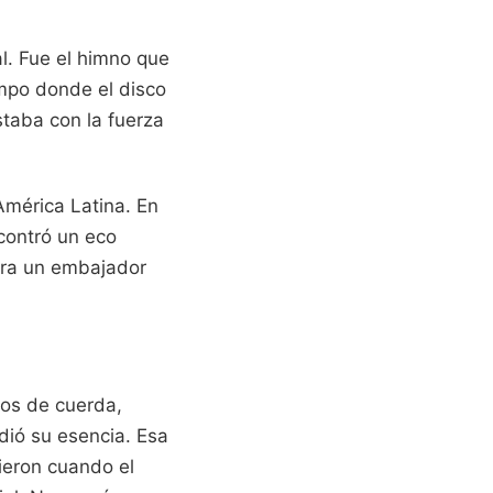
l. Fue el himno que
empo donde el disco
staba con la fuerza
América Latina. En
contró un eco
 Era un embajador
los de cuerda,
dió su esencia. Esa
ieron cuando el