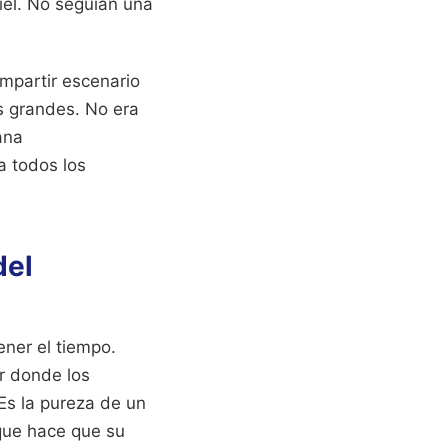
iel. No seguían una
mpartir escenario
s grandes. No era
ana
a todos los
del
ner el tiempo.
ar donde los
 Es la pureza de un
que hace que su