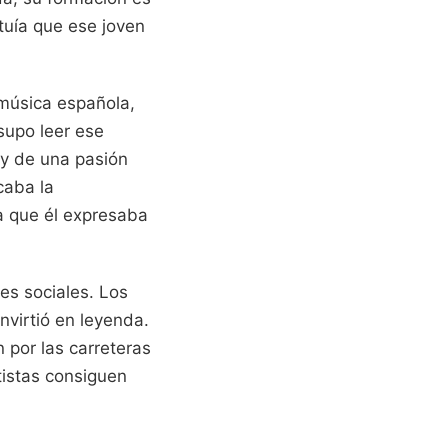
uía que ese joven
música española,
supo leer ese
y de una pasión
caba la
ía que él expresaba
es sociales. Los
nvirtió en leyenda.
 por las carreteras
tistas consiguen