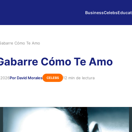
Business
Celebs
Educat
 Gabarre Cómo Te Amo
 Gabarre Cómo Te Amo
 2026
Por David Morales
12 min de lectura
CELEBS