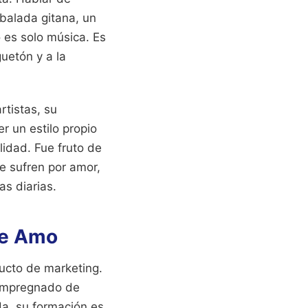
 balada gitana, un
 es solo música. Es
uetón y a la
rtistas, su
r un estilo propio
lidad. Fue fruto de
e sufren por amor,
as diarias.
Te Amo
ducto de marketing.
 impregnado de
da, su formación es