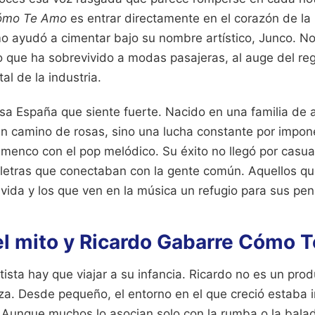
Cómo Te Amo
es entrar directamente en el corazón de la
o ayudó a cimentar bajo su nombre artístico, Junco. No
o que ha sobrevivido a modas pasajeras, al auge del reg
al de la industria.
a España que siente fuerte. Nacido en una familia de a
un camino de rosas, sino una lucha constante por impone
menco con el pop melódico. Su éxito no llegó por casua
 letras que conectaban con la gente común. Aquellos qu
 vida y los que ven en la música un refugio para sus pen
del mito y Ricardo Gabarre Cómo 
tista hay que viajar a su infancia. Ricardo no es un pro
za. Desde pequeño, el entorno en el que creció estaba
. Aunque muchos lo asocian solo con la rumba o la bala