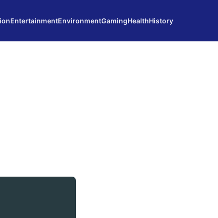
ion
Entertainment
Environment
Gaming
Health
History