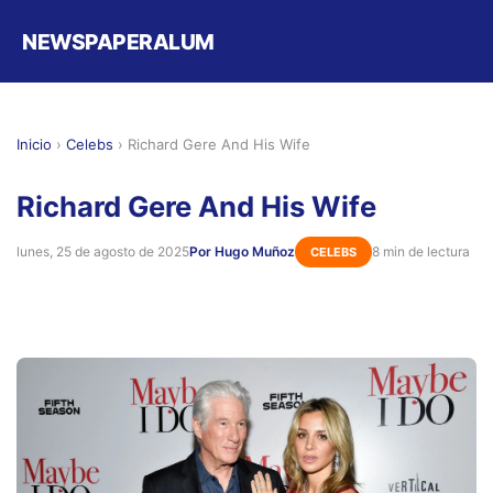
NEWSPAPERALUM
Inicio
›
Celebs
›
Richard Gere And His Wife
Richard Gere And His Wife
lunes, 25 de agosto de 2025
Por Hugo Muñoz
8 min de lectura
CELEBS