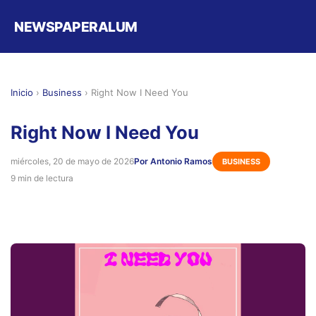
NEWSPAPERALUM
Inicio
›
Business
›
Right Now I Need You
Right Now I Need You
miércoles, 20 de mayo de 2026
Por Antonio Ramos
BUSINESS
9 min de lectura