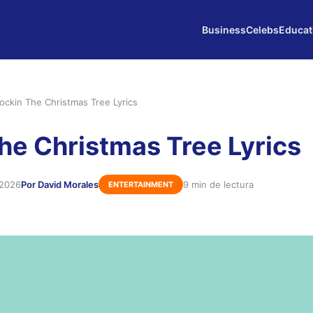
Business
Celebs
Educat
ockin The Christmas Tree Lyrics
he Christmas Tree Lyrics
 2026
Por David Morales
9 min de lectura
ENTERTAINMENT