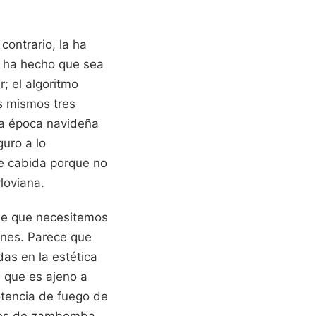
contrario, la ha
ón ha hecho que sea
; el algoritmo
s mismos tres
 la época navideña
guro a lo
ne cabida porque no
loviana.
de que necesitemos
ones. Parece que
as en la estética
 que es ajeno a
otencia de fuego de