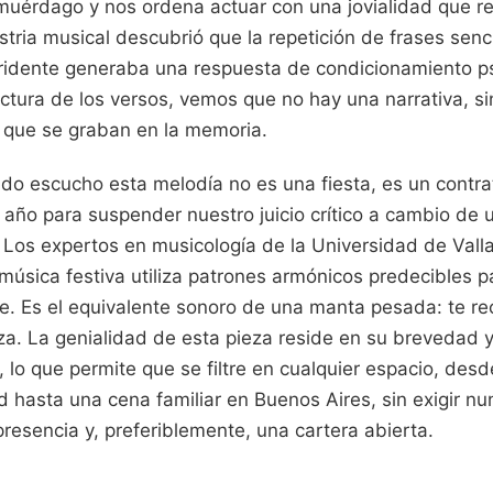
muérdago y nos ordena actuar con una jovialidad que re
ustria musical descubrió que la repetición de frases sen
ridente generaba una respuesta de condicionamiento psi
ctura de los versos, vemos que no hay una narrativa, si
 que se graban en la memoria.
do escucho esta melodía no es una fiesta, es un contrat
año para suspender nuestro juicio crítico a cambio de 
 Los expertos en musicología de la Universidad de Vall
sica festiva utiliza patrones armónicos predecibles pa
e. Es el equivalente sonoro de una manta pesada: te re
za. La genialidad de esta pieza reside en su brevedad y
s, lo que permite que se filtre en cualquier espacio, des
d hasta una cena familiar en Buenos Aires, sin exigir n
presencia y, preferiblemente, una cartera abierta.