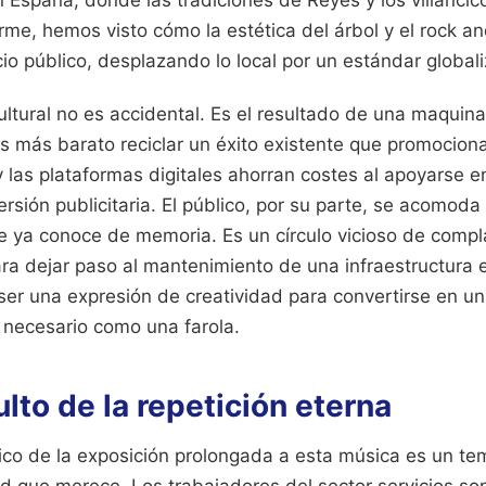
n España, donde las tradiciones de Reyes y los villan
me, hemos visto cómo la estética del árbol y el rock and
io público, desplazando lo local por un estándar globa
ultural no es accidental. Es el resultado de una maquina
s más barato reciclar un éxito existente que promocion
 las plataformas digitales ahorran costes al apoyarse e
ersión publicitaria. El público, por su parte, se acomoda
que ya conoce de memoria. Es un círculo vicioso de comp
ra dejar paso al mantenimiento de una infraestructura 
ser una expresión de creatividad para convertirse en un
y necesario como una farola.
ulto de la repetición eterna
gico de la exposición prolongada a esta música es un te