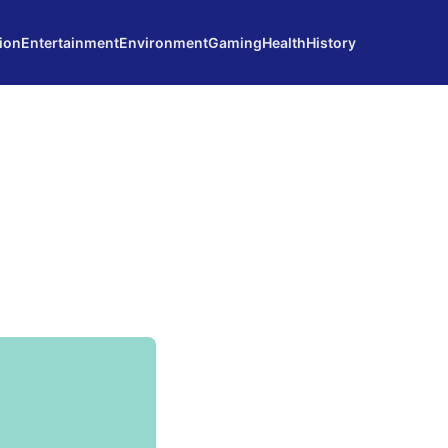
ion
Entertainment
Environment
Gaming
Health
History