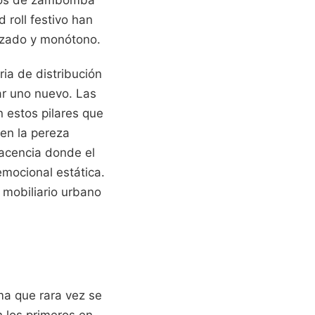
cicos de zambomba
 roll festivo han
lizado y monótono.
ria de distribución
ar uno nuevo. Las
n estos pilares que
 en la pereza
lacencia donde el
emocional estática.
 mobiliario urbano
ma que rara vez se