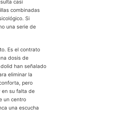
sulta casi
cillas combinadas
cológico. Si
no una serie de
o. Es el contrato
una dosis de
adolid han señalado
ra eliminar la
conforta, pero
 en su falta de
de un centro
unca una escucha