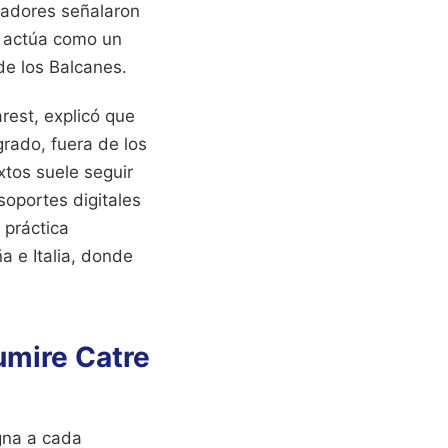
igadores señalaron
e actúa como un
de los Balcanes.
rest, explicó que
grado, fuera de los
xtos suele seguir
soportes digitales
 práctica
a e Italia, donde
umire Catre
igna a cada