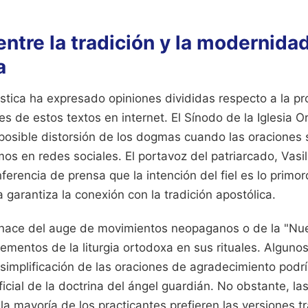
ntre la tradición y la modernida
a
ástica ha expresado opiniones divididas respecto a la pr
les de estos textos en internet. El Sínodo de la Iglesia 
 posible distorsión de los dogmas cuando las oraciones
os en redes sociales. El portavoz del patriarcado, Vasi
erencia de prensa que la intención del fiel es lo primord
a garantiza la conexión con la tradición apostólica.
nace del auge de movimientos neopaganos o de la "Nue
ementos de la liturgia ortodoxa en sus rituales. Alguno
implificación de las oraciones de agradecimiento podrí
cial de la doctrina del ángel guardián. No obstante, l
a mayoría de los practicantes prefieren las versiones t