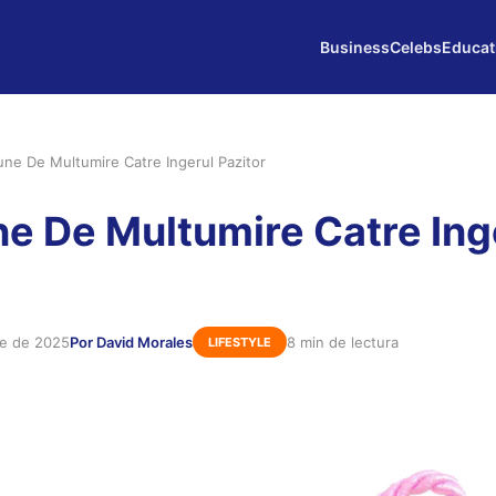
Business
Celebs
Educat
une De Multumire Catre Ingerul Pazitor
e De Multumire Catre Ing
re de 2025
Por David Morales
8 min de lectura
LIFESTYLE