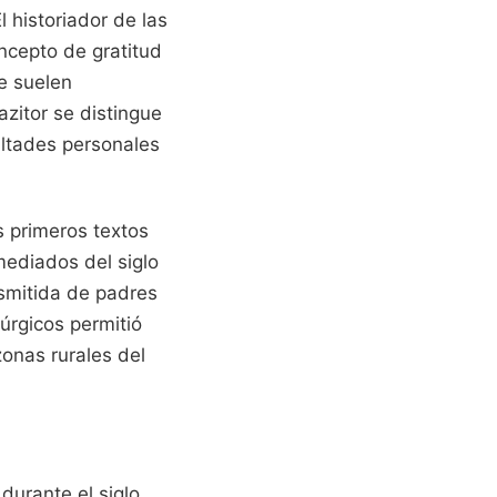
 historiador de las
oncepto de gratitud
ue suelen
zitor se distingue
ultades personales
s primeros textos
mediados del siglo
nsmitida de padres
túrgicos permitió
zonas rurales del
durante el siglo