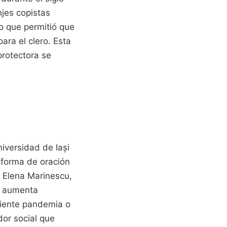
njes copistas
lo que permitió que
ara el clero. Esta
protectora se
niversidad de Iași
 forma de oración
 Elena Marinescu,
or aumenta
ciente pandemia o
or social que