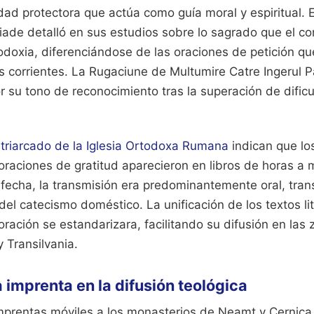
ad protectora que actúa como guía moral y espiritual. El
liade detalló en sus estudios sobre lo sagrado que el c
todoxia, diferenciándose de las oraciones de petición q
 corrientes. La Rugaciune de Multumire Catre Ingerul Pa
r su tono de reconocimiento tras la superación de dific
triarcado de la Iglesia Ortodoxa Rumana
indican que lo
raciones de gratitud aparecieron en libros de horas a 
 fecha, la transmisión era predominantemente oral, tra
del catecismo doméstico. La unificación de los textos li
ración se estandarizara, facilitando su difusión en las 
 Transilvania.
a imprenta en la difusión teológica
mprentas móviles a los monasterios de Neamț y Cernica 