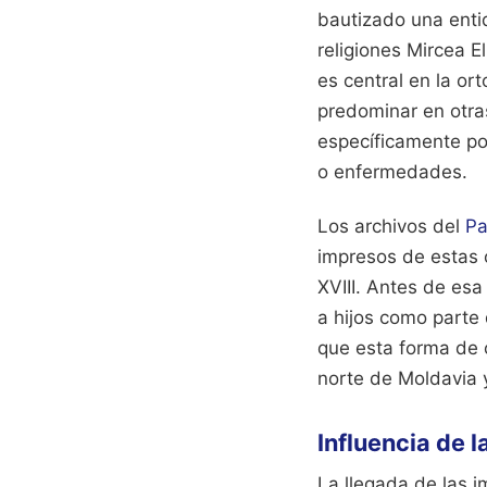
bautizado una entid
religiones Mircea E
es central en la or
predominar en otras
específicamente po
o enfermedades.
Los archivos del
Pa
impresos de estas o
XVIII. Antes de esa
a hijos como parte 
que esta forma de o
norte de Moldavia y
Influencia de l
La llegada de las i