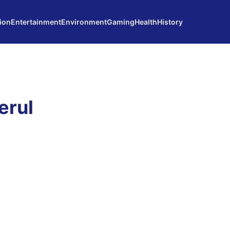
ion
Entertainment
Environment
Gaming
Health
History
erul