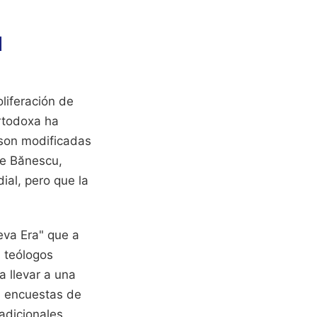
d
oliferación de
Ortodoxa ha
 son modificadas
le Bănescu,
ial, pero que la
va Era" que a
s teólogos
a llevar a una
as encuestas de
radicionales