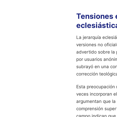
Tensiones e
eclesiástic
La jerarquía eclesi
versiones no oficia
advertido sobre la
por usuarios anónim
subrayó en una conf
corrección teológic
Esta preocupación 
veces incorporan el
argumentan que la s
comprensión superfi
campo indican que l