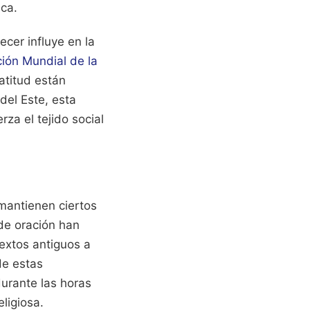
ica.
ecer influye en la
ión Mundial de la
atitud están
del Este, esta
rza el tejido social
 mantienen ciertos
 de oración han
extos antiguos a
de estas
durante las horas
ligiosa.