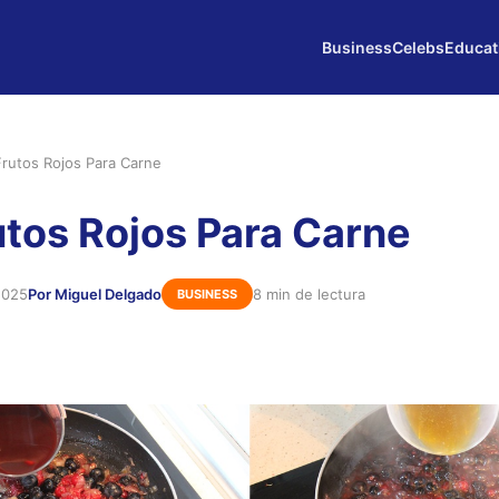
Business
Celebs
Educat
Frutos Rojos Para Carne
utos Rojos Para Carne
 2025
Por Miguel Delgado
8 min de lectura
BUSINESS