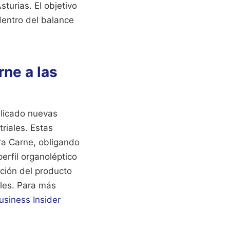
turias. El objetivo
dentro del balance
rne a las
blicado nuevas
riales. Estas
ra Carne, obligando
perfil organoléptico
ación del producto
les.
Para más
usiness Insider