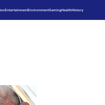
ion
Entertainment
Environment
Gaming
Health
History