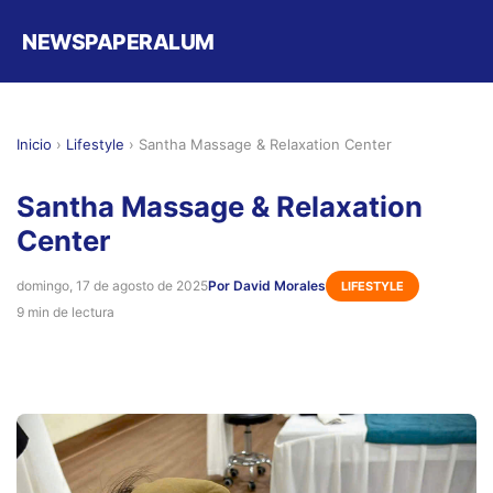
NEWSPAPERALUM
Inicio
›
Lifestyle
›
Santha Massage & Relaxation Center
Santha Massage & Relaxation
Center
domingo, 17 de agosto de 2025
Por David Morales
LIFESTYLE
9 min de lectura