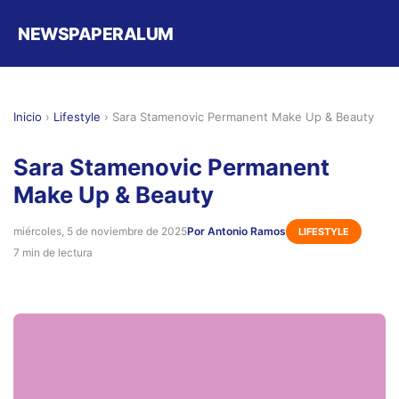
NEWSPAPERALUM
Inicio
›
Lifestyle
›
Sara Stamenovic Permanent Make Up & Beauty
Sara Stamenovic Permanent
Make Up & Beauty
miércoles, 5 de noviembre de 2025
Por Antonio Ramos
LIFESTYLE
7 min de lectura