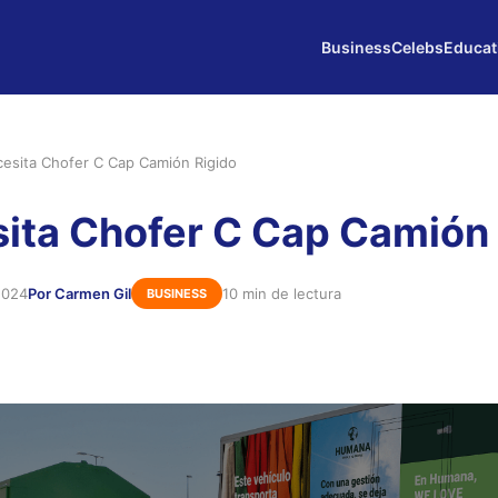
Business
Celebs
Educat
esita Chofer C Cap Camión Rigido
ita Chofer C Cap Camión 
2024
Por Carmen Gil
10 min de lectura
BUSINESS