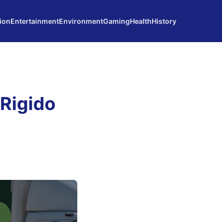
ion
Entertainment
Environment
Gaming
Health
History
Rigido