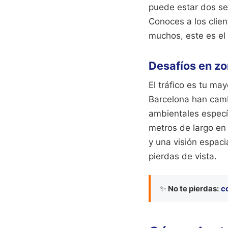
puede estar dos sem
Conoces a los clie
muchos, este es el 
Desafíos en z
El tráfico es tu m
Barcelona han camb
ambientales específ
metros de largo en 
y una visión espaci
pierdas de vista.
✨
No te pierdas:
c