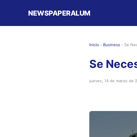
NEWSPAPERALUM
Inicio
›
Business
›
Se Nec
Se Neces
jueves, 14 de marzo de 