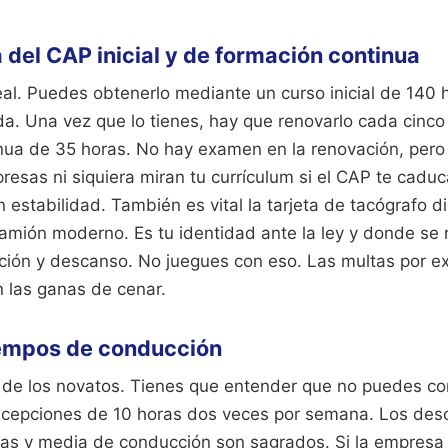
 del CAP inicial y de formación continua
 real. Puedes obtenerlo mediante un curso inicial de 140 h
a. Una vez que lo tienes, hay que renovarlo cada cinco
nua de 35 horas. No hay examen en la renovación, pero 
resas ni siquiera miran tu currículum si el CAP te cadu
estabilidad. También es vital la tarjeta de tacógrafo digi
mión moderno. Es tu identidad ante la ley y donde se r
ión y descanso. No juegues con eso. Las multas por e
n las ganas de cenar.
iempos de conducción
 de los novatos. Tienes que entender que no puedes c
excepciones de 10 horas dos veces por semana. Los de
as y media de conducción son sagrados. Si la empresa 