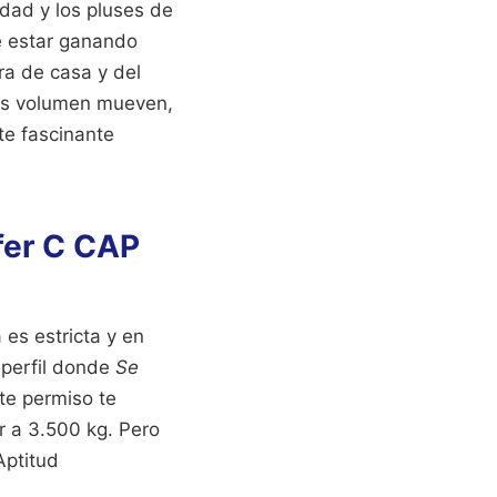
idad y los pluses de
e estar ganando
ra de casa y del
más volumen mueven,
te fascinante
fer C CAP
es estricta y en
 perfil donde
Se
ste permiso te
r a 3.500 kg. Pero
Aptitud