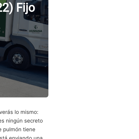
 verás lo mismo:
es ningún secreto
e pulmón tiene
está enviando una