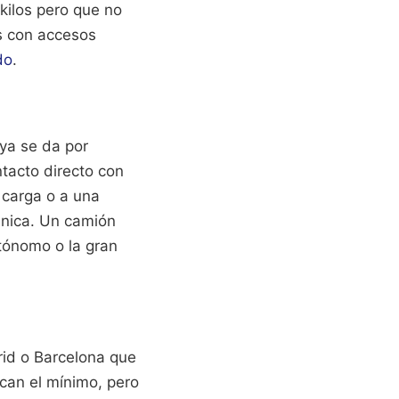
kilos pero que no
os con accesos
do
.
ya se da por
ntacto directo con
e carga o a una
ánica. Un camión
utónomo o la gran
rid o Barcelona que
rcan el mínimo, pero