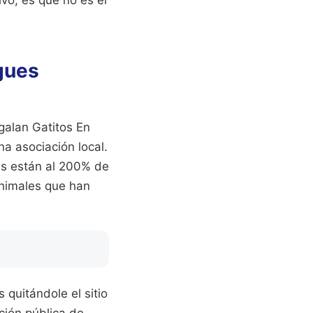
rgues
galan Gatitos En
a asociación local.
nes están al 200% de
animales que han
 quitándole el sitio
ción pública de