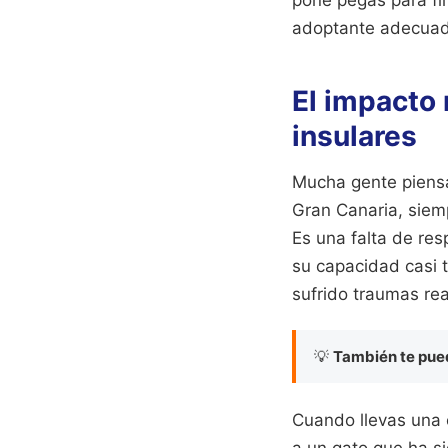
adoptante adecuado
El impacto 
insulares
Mucha gente piensa
Gran Canaria, siem
Es una falta de res
su capacidad casi 
sufrido traumas rea
💡
También te pued
Cuando llevas una c
a un gato que ha si