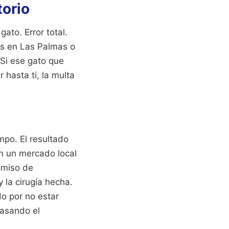
torio
ato. Error total.
es en Las Palmas o
 Si ese gato que
hasta ti, la multa
mpo. El resultado
n un mercado local
omiso de
 la cirugía hecha.
do por no estar
pasando el