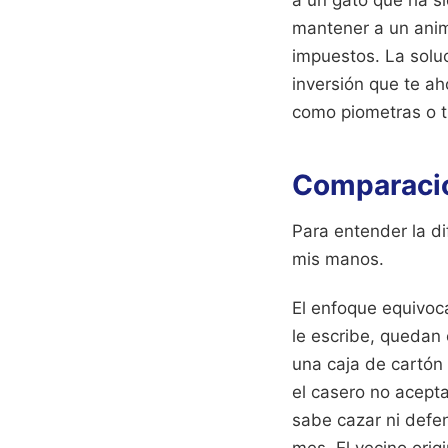
mantener a un anim
impuestos. La soluc
inversión que te a
como piometras o 
Comparación
Para entender la d
mis manos.
El enfoque equivoca
le escribe, quedan 
una caja de cartón
el casero no acept
sabe cazar ni defe
mes. El vecino orig