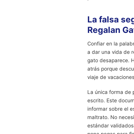
La falsa se
Regalan Ga
Confiar en la palab
a dar una vida de re
gato desaparece. H
atrás porque descub
viaje de vacaciones
La única forma de 
escrito. Este docu
informar sobre el e
maltrato. No neces
estándar validados 
pone pegas para fi