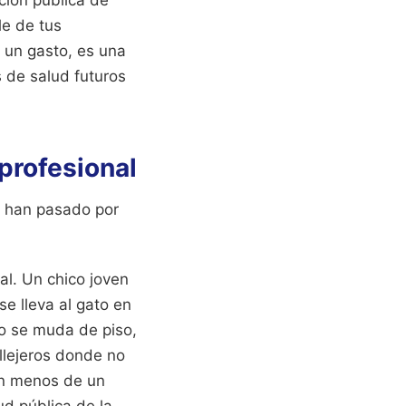
le de tus
s un gasto, es una
 de salud futuros
profesional
e han pasado por
al. Un chico joven
se lleva al gato en
o se muda de piso,
llejeros donde no
 en menos de un
ud pública de la