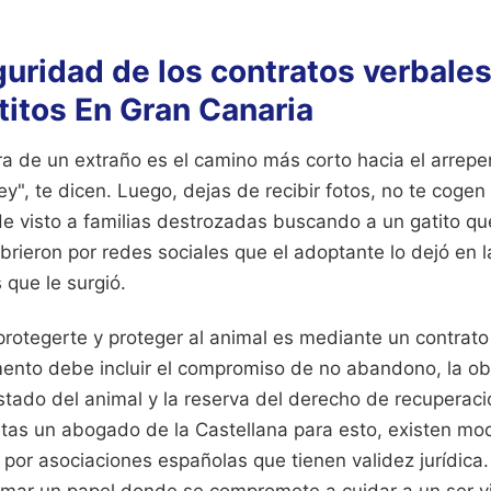
guridad de los contratos verbale
titos En Gran Canaria
ra de un extraño es el camino más corto hacia el arrepe
y", te dicen. Luego, dejas de recibir fotos, no te cogen 
e visto a familias destrozadas buscando a un gatito q
rieron por redes sociales que el adoptante lo dejó en la
 que le surgió.
protegerte y proteger al animal es mediante un contrat
mento debe incluir el compromiso de no abandono, la ob
stado del animal y la reserva del derecho de recuperaci
itas un abogado de la Castellana para esto, existen mo
por asociaciones españolas que tienen validez jurídica.
rmar un papel donde se compromete a cuidar a un ser vi