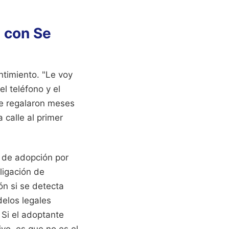
s con Se
ntimiento. "Le voy
el teléfono y el
ue regalaron meses
 calle al primer
o de adopción por
ligación de
ón si se detecta
delos legales
 Si el adoptante
vo, es que no es el