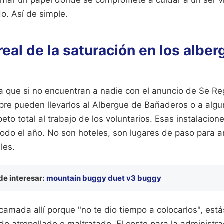
. Así de simple.
real de la saturación en los albe
 que si no encuentran a nadie con el anuncio de Se Re
pre pueden llevarlos al Albergue de Bañaderos o a algun
peto total al trabajo de los voluntarios. Esas instalacio
todo el año. No son hoteles, son lugares de paso para 
les.
e interesar:
mountain buggy duet v3 buggy
amada allí porque "no te dio tiempo a colocarlos", estás
do atropellado o maltratado. El coste para la administra