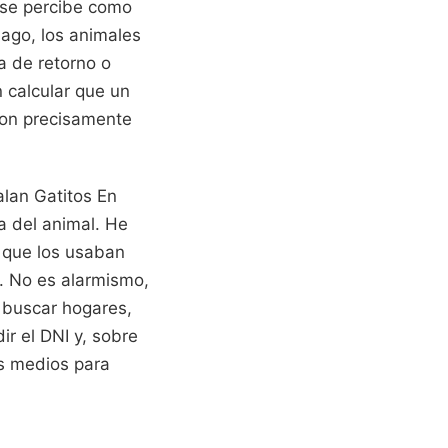
 se percibe como
lago, los animales
a de retorno o
 calcular que un
 son precisamente
alan Gatitos En
a del animal. He
 que los usaban
s. No es alarmismo,
e buscar hogares,
ir el DNI y, sobre
os medios para