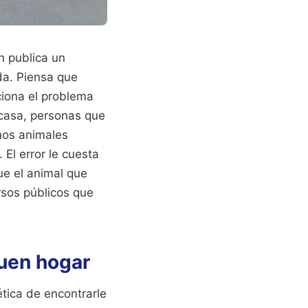
n publica un
da. Piensa que
iona el problema
 casa, personas que
mos animales
El error le cuesta
ue el animal que
rsos públicos que
buen hogar
ética de encontrarle