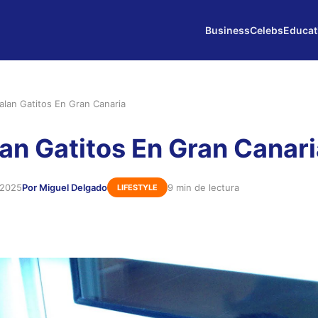
Business
Celebs
Educat
alan Gatitos En Gran Canaria
an Gatitos En Gran Canari
 2025
Por Miguel Delgado
9 min de lectura
LIFESTYLE