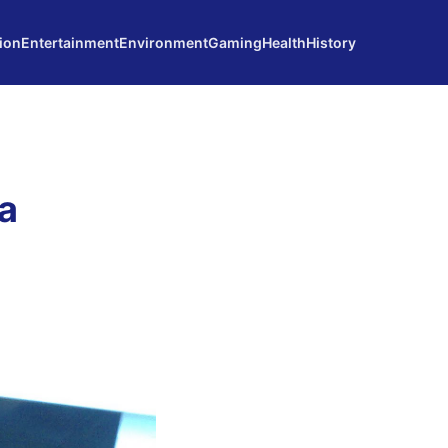
ion
Entertainment
Environment
Gaming
Health
History
a