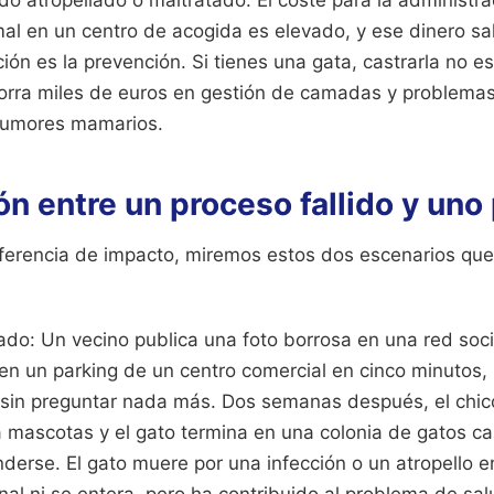
al en un centro de acogida es elevado, y ese dinero sa
ión es la prevención. Si tienes una gata, castrarla no e
horra miles de euros en gestión de camadas y problemas
tumores mamarios.
 entre un proceso fallido y uno 
iferencia de impacto, miremos estos dos escenarios qu
do: Un vecino publica una foto borrosa en una red soci
en un parking de un centro comercial en cinco minutos, 
 sin preguntar nada más. Dos semanas después, el chic
a mascotas y el gato termina en una colonia de gatos ca
nderse. El gato muere por una infección o un atropello
inal ni se entera, pero ha contribuido al problema de sal