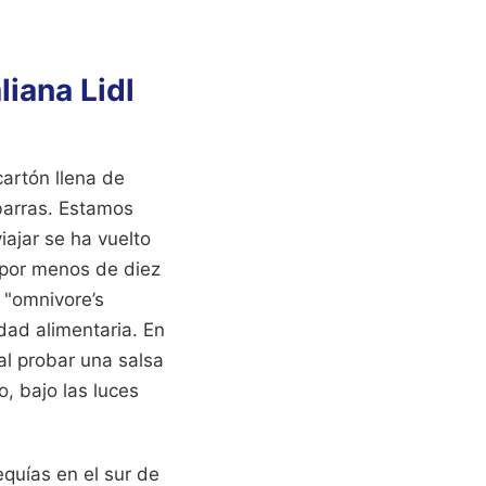
liana Lidl
artón llena de
barras. Estamos
ajar se ha vuelto
a por menos de diez
 "omnivore’s
dad alimentaria. En
al probar una salsa
, bajo las luces
quías en el sur de