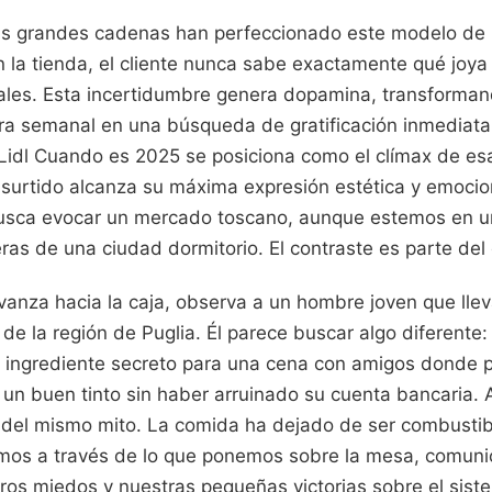
las grandes cadenas han perfeccionado este modelo de
en la tienda, el cliente nunca sabe exactamente qué joya
rales. Esta incertidumbre genera dopamina, transforman
ra semanal en una búsqueda de gratificación inmediata.
 Lidl Cuando es 2025 se posiciona como el clímax de esa
urtido alcanza su máxima expresión estética y emocion
busca evocar un mercado toscano, aunque estemos en u
ueras de una ciudad dormitorio. El contraste es parte del
anza hacia la caja, observa a un hombre joven que lleva
 de la región de Puglia. Él parece buscar algo diferente
 el ingrediente secreto para una cena con amigos donde
 un buen tinto sin haber arruinado su cuenta bancaria.
an del mismo mito. La comida ha dejado de ser combustib
amos a través de lo que ponemos sobre la mesa, comun
tros miedos y nuestras pequeñas victorias sobre el sis