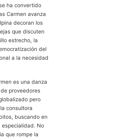
se ha convertido
tras Carmen avanza
lpina decoran los
ejas que discuten
lo estrecho, la
democratización del
onal a la necesidad
armen es una danza
ed de proveedores
globalizado pero
la consultora
bitos, buscando en
e especialidad. No
cia que rompe la