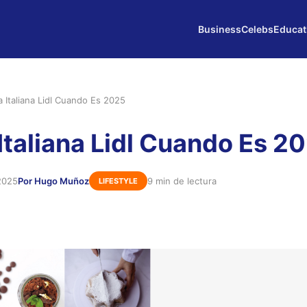
Business
Celebs
Educat
 Italiana Lidl Cuando Es 2025
taliana Lidl Cuando Es 2
2025
Por Hugo Muñoz
9 min de lectura
LIFESTYLE