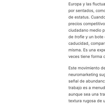
Europa y las fluct
por sentados, como 
de estatus. Cuando 
precios competitiv
ciudadano medio pa
de
trofie
y un bote
caducidad, compara
misma. Es una exper
veces tiene forma 
Este movimiento de
neuromarketing sug
señal de abundanci
trabajo es a menud
aunque sea una tra
textura rugosa de 