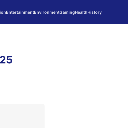
ion
Entertainment
Environment
Gaming
Health
History
025