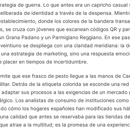
rategia de guerra. Lo que antes era un capricho casual 
liberada de identidad a través de la despensa. Mien
establecimiento, donde los colores de la bandera transa
s, se cruza con jóvenes que escanean códigos QR y par
 un Grana Padano y un Parmigiano Reggiano. En ese pasil
o veintiuno se despliega con una claridad meridiana: la 
 una estrategia de marketing, sino una respuesta emoci
e placer en tiempos de incertidumbre.
ermite que ese frasco de pesto llegue a las manos de C
ilitar. Detrás de la etiqueta colorida se esconde una r
 adaptar sus procesos a las exigencias de un mercado 
lgico. Los analistas de consumo de instituciones como 
ado cómo los hogares españoles han modificado sus há
 una calidad que antes se reservaba para las tiendas d
o que atrae a la multitud; es la promesa de una experien