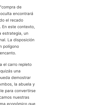
 "compra de
 oculta encontrará
do el recado
 En este contexto,
 estrategia, un
al. La disposición
n polígono
 encanto.
 el carro repleto
: quizás una
 pueda demostrar
 Ambos, la abuela y
le para convertirse
icamos nuestras
tema económico que