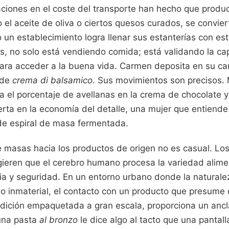
uaciones en el coste del transporte han hecho que pro
el aceite de oliva o ciertos quesos curados, se convie
un establecimiento logra llenar sus estanterías con est
os, no solo está vendiendo comida; está validando la ca
ra acceder a la buena vida. Carmen deposita en su car
 de
crema di balsamico
. Sus movimientos son precisos. 
 el porcentaje de avellanas en la crema de chocolate y 
ta en la economía del detalle, una mujer que entiende 
de espiral de masa fermentada.
 masas hacia los productos de origen no es casual. Lo
ieren que el cerebro humano procesa la variedad alim
a y seguridad. En un entorno urbano donde la naturalez
o inmaterial, el contacto con un producto que presume d
dición empaquetada a gran escala, proporciona un ancla
una pasta
al bronzo
le dice algo al tacto que una pantall