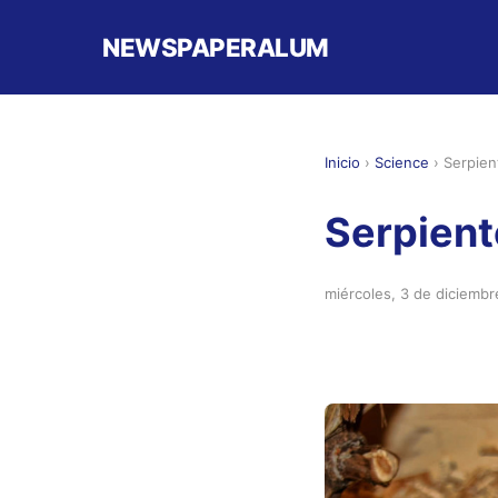
NEWSPAPERALUM
Inicio
›
Science
›
Serpie
Serpien
miércoles, 3 de diciemb