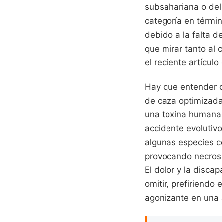
subsahariana o del
categoría en térmi
debido a la falta d
que mirar tanto al 
el reciente artícul
Hay que entender q
de caza optimizad
una toxina humana 
accidente evolutivo
algunas especies c
provocando necrosi
El dolor y la disca
omitir, prefiriendo
agonizante en una a