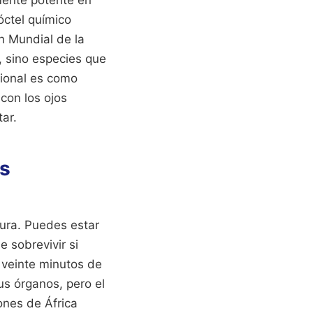
óctel químico
n Mundial de la
, sino especies que
cional es como
con los ojos
ar.
as
ura. Puedes estar
 sobrevivir si
 veinte minutos de
us órganos, pero el
ones de África