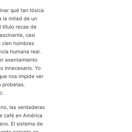
inar qué tan tóxica
a la mitad de un
 título recae de
fascinante, casi
n cien hombres
encia humana real.
ier asentamiento
o innecesario. Yo
 que nos impide ver
n probetas.
o
.
ano, las verdaderas
 de café en América
iano. El sistema de
mente potente en