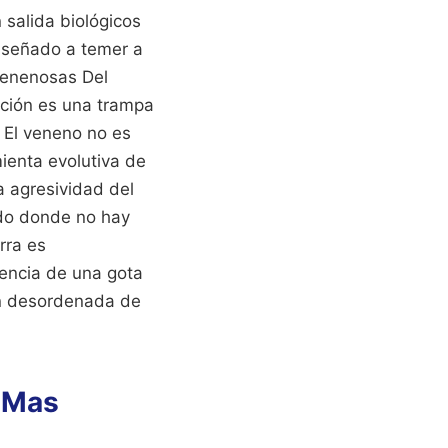
 salida biológicos
enseñado a temer a
Venenosas Del
ación es una trampa
. El veneno no es
ienta evolutiva de
a agresividad del
ido donde no hay
rra es
tencia de una gota
ión desordenada de
e Mas