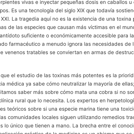
rpientes vivas e inyectar pequeñas dosis en caballos u
rpos. Es una tecnología del siglo XIX que todavía sostie
 XXI. La tragedia aquí no es la existencia de una toxina 
as de las especies que causan más víctimas en el mun
antídoto suficiente o económicamente accesible para l
ado farmacéutico a menudo ignora las necesidades de 
e venenos tratables se conviertan en armas de destruc
que el estudio de las toxinas más potentes es la priori
cia médica ya sabe cómo neutralizar la mayoría de ellas; e
esitamos saber más sobre cómo mata una cobra si no s
a clínica rural que lo necesita. Los expertos en herpetol
s teóricos sobre si una especie marina tiene una toxic
 las comunidades locales siguen utilizando remedios tra
es lo único que tienen a mano. La brecha entre el cono