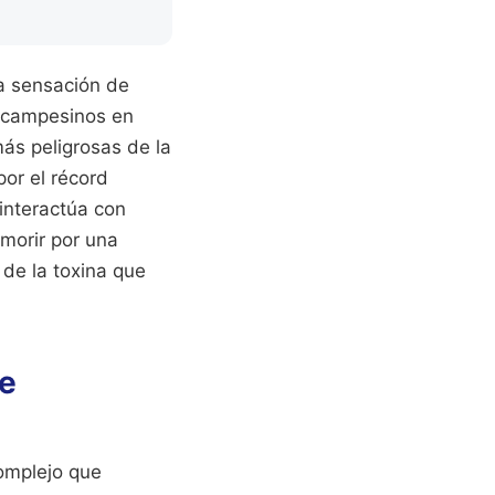
sa sensación de
n campesinos en
ás peligrosas de la
por el récord
interactúa con
 morir por una
de la toxina que
de
omplejo que