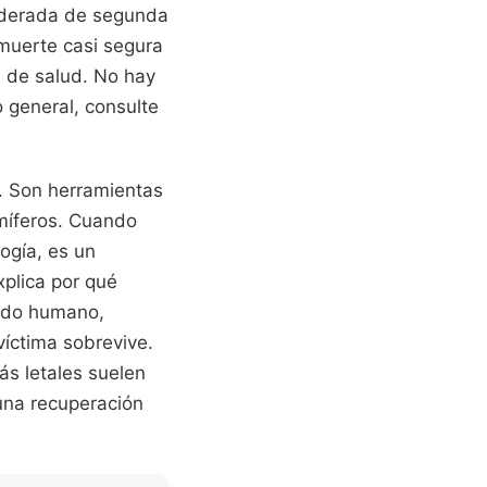
iderada de segunda
 muerte casi segura
os de salud. No hay
o general, consulte
. Son herramientas
míferos. Cuando
ogía, es un
xplica por qué
jido humano,
víctima sobrevive.
más letales suelen
 una recuperación