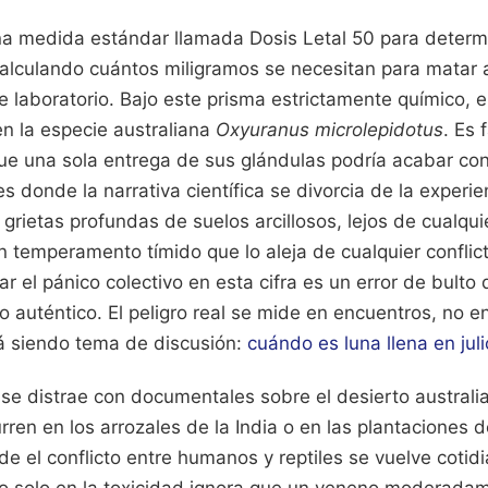
una medida estándar llamada Dosis Letal 50 para determ
calculando cuántos miligramos se necesitan para matar 
 laboratorio. Bajo este prisma estrictamente químico, el
en la especie australiana
Oxyuranus microlepidotus
. Es 
que una sola entrega de sus glándulas podría acabar co
es donde la narrativa científica se divorcia de la experi
 grietas profundas de suelos arcillosos, lejos de cualqu
 temperamento tímido que lo aleja de cualquier conflict
r el pánico colectivo en esta cifra es un error de bulto
o auténtico. El peligro real se mide en encuentros, no e
á siendo tema de discusión:
cuándo es luna llena en juli
 se distrae con documentales sobre el desierto australi
curren en los arrozales de la India o en las plantaciones
de el conflicto entre humanos y reptiles se vuelve cotid
do solo en la toxicidad ignora que un veneno moderada