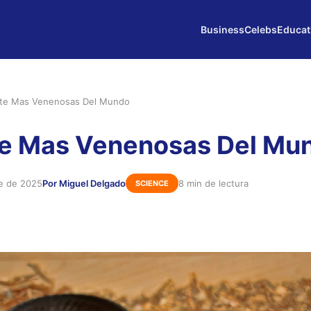
Business
Celebs
Educat
nte Mas Venenosas Del Mundo
te Mas Venenosas Del Mu
re de 2025
Por Miguel Delgado
8 min de lectura
SCIENCE