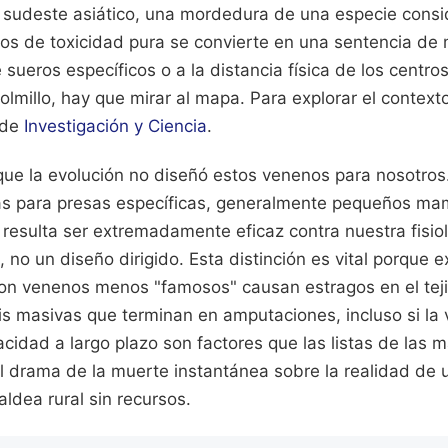
 sudeste asiático, una mordedura de una especie cons
nos de toxicidad pura se convierte en una sentencia de
e sueros específicos o a la distancia física de los centr
colmillo, hay que mirar al mapa.
Para explorar el context
o de
Investigación y Ciencia
.
ue la evolución no diseñó estos venenos para nosotros
as para presas específicas, generalmente pequeños ma
resulta ser extremadamente eficaz contra nuestra fisiol
, no un diseño dirigido. Esta distinción es vital porque e
on venenos menos "famosos" causan estragos en el te
s masivas que terminan en amputaciones, incluso si la 
pacidad a largo plazo son factores que las listas de las 
 el drama de la muerte instantánea sobre la realidad de
ldea rural sin recursos.