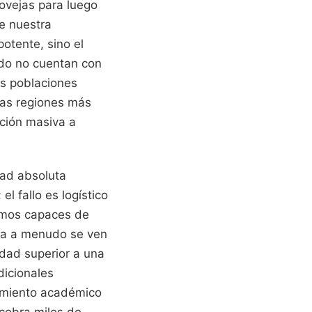
 ovejas para luego
ne nuestra
potente, sino el
do no cuentan con
as poblaciones
las regiones más
ción masiva a
dad absoluta
l fallo es logístico
omos capaces de
ogía a menudo se ven
idad superior a una
dicionales
cimiento académico