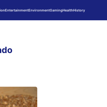
ion
Entertainment
Environment
Gaming
Health
History
ndo